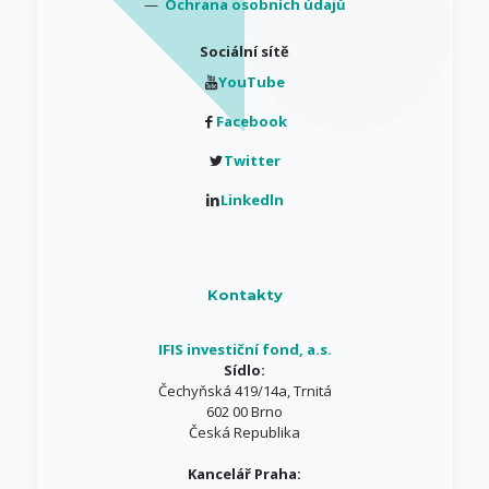
—
Ochrana osobních údajů
Sociální sítě
YouTube
Facebook
Twitter
Linkedln
Kontakty
IFIS investiční fond, a.s.
Sídlo:
Čechyňská 419/14a, Trnitá
602 00 Brno
Česká Republika
Kancelář Praha: