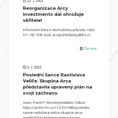
22. 7. 2023
Reorganizace Arcy
Investments dál ohrožuje
věřitele!
Informační linka k obchodnímu případu: +420
511 192 733E-mail: arcapohledavky@ifis.cz
Číst více
3. 7. 2023
Poslední šance Rastislava
Veliče. Skupina Arca
představila upravený plán na
svoji záchranu
Autor: Pavel P. Novotnýredaktor Odkaz:
https://archiv.hn.cz/c1-67221080-posledni-
sance-rastislava-velice-skupina-arca-
predstavila-upraveny-plan-na-svoji-