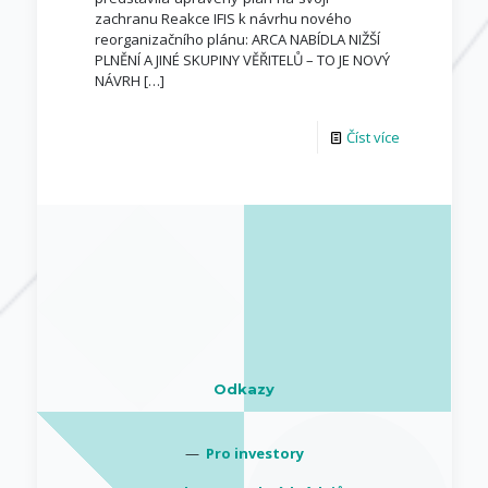
zachranu Reakce IFIS k návrhu nového
reorganizačního plánu: ARCA NABÍDLA NIŽŠÍ
PLNĚNÍ A JINÉ SKUPINY VĚŘITELŮ – TO JE NOVÝ
NÁVRH
[…]
Číst více
Odkazy
—
Pro investory