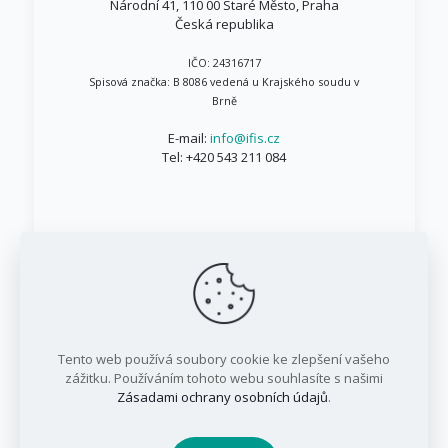
Národní 41, 110 00 Staré Město, Praha
Česká republika
IČO: 24316717
Spisová značka: B 8086 vedená u Krajského soudu v
Brně
E-mail:
info@ifis.cz
Tel:
+420 543 211 084
© 1999 - 2026 IFIS.cz / Všechna práva vyhrazena
Tento web používá soubory cookie ke zlepšení vašeho
/ IFIS investiční fond, a.s.
zážitku. Používáním tohoto webu souhlasíte s našimi
Zásadami ochrany osobních údajů
.