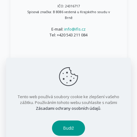
IČO: 24316717
Spisová značka: B 8086 vedená u Krajského soudu v
Brně
E-mail:
info@ifis.cz
Tel:
+420 543 211 084
© 1999 - 2026 IFIS.cz / Všechna práva vyhrazena
Tento web používá soubory cookie ke zlepšení vašeho
/ IFIS investiční fond, a.s.
zážitku. Používáním tohoto webu souhlasíte s našimi
Zásadami ochrany osobních údajů
.
Budiž