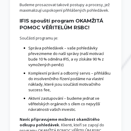
Budeme prosazovat takové postupy a procesy, jež
maximalizují uspokojení přihlášených pohledávek.
IFIS spouští program OKAMŽITÁ
POMOC VĚŘITELŮM RSBC!
Součástí programu je:
Správa pohledávek – vaše pohledávky
převezmeme do naší správy (naší motivací
bude 10 % odměna IFIS, a vy získáte 90 % z
vymožených peněz)
Komplexní právní a odborný servis – přihlášku
do insolvenčního řízení podáme na vlastní
náklady, které jsou součástí motivačního
success fee,
Aktivní zastupování – budeme jednat ve
věřitelských orgánech s cílem co nejvyšší
návratnosti vašich investic.
Navíc připravujeme
možnost okamžitého
odkupu pohledávek.
Klienti, kteří se zapojí do
programu OKAMŽITÁ POMOC VĚŘITELŮM RSBC,