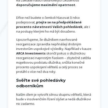
Na základě našich dlouholetých zkušeností
doporučujeme maximální opatrnost
.
Dříve než budete o čemkoli hlasovat či něco
podepisovat,
ptejte se na předpokládané
procento návratnosti Vašich pohledávek
, ale i
na postupy kterými ho má být dosaženo.
Upozorňujeme, že dlužníkem navrhované
reorganizace zpravidla nepřinášejí drobným
investorům uspokojivé výsledky. Například v kauze
ARCA Investments
skončil pokus o dlužnickou
reorganizaci naprostým fiaskem – zbytečně zatížila
majetkovou podstatu dlužníka, snížila konečné
procento uspokojení věřitelů a celý proces se
protáhl o více než dva roky.
Svěřte své pohledávky
odborníkům
Naším cílem je vytvořit silnou skupinu věřitelů, která
bude v insolvenčním řízení slyšet a nedá dlužníkovi
nic zadarmo.