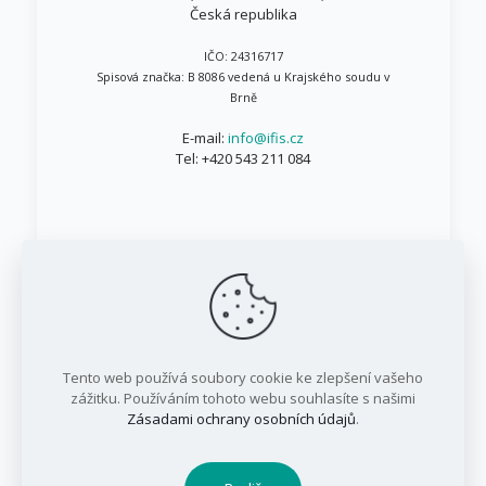
Česká republika
IČO: 24316717
Spisová značka: B 8086 vedená u Krajského soudu v
Brně
E-mail:
info@ifis.cz
Tel:
+420 543 211 084
© 1999 - 2026 IFIS.cz / Všechna práva vyhrazena
Tento web používá soubory cookie ke zlepšení vašeho
/ IFIS investiční fond, a.s.
zážitku. Používáním tohoto webu souhlasíte s našimi
Zásadami ochrany osobních údajů
.