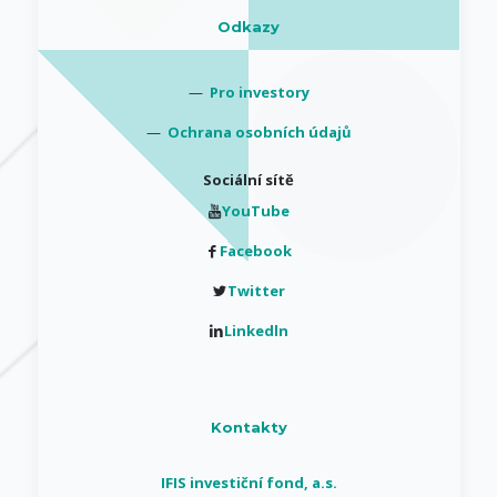
Odkazy
—
Pro investory
—
Ochrana osobních údajů
Sociální sítě
YouTube
Facebook
Twitter
Linkedln
Kontakty
IFIS investiční fond, a.s.