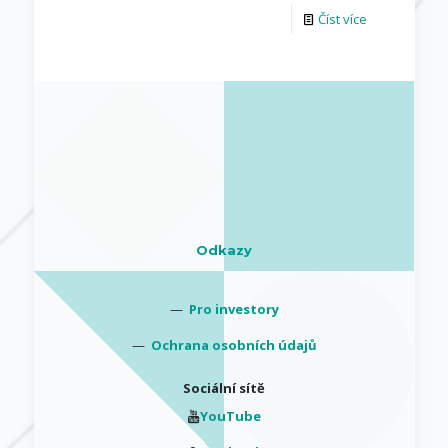
Číst více
Odkazy
—
Pro investory
—
Ochrana osobních údajů
Sociální sítě
YouTube