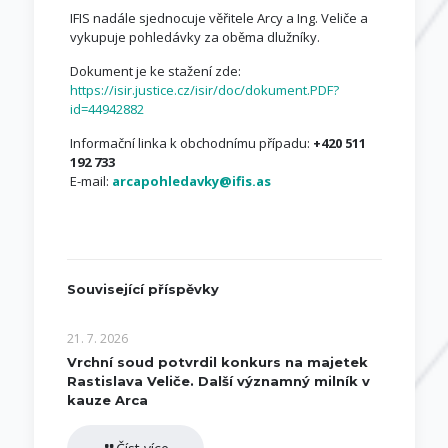
IFIS nadále sjednocuje věřitele Arcy a Ing. Veliče a
vykupuje pohledávky za oběma dlužníky.
Dokument je ke stažení zde:
https://isir.justice.cz/isir/doc/dokument.PDF?
id=44942882
Informační linka k obchodnímu případu:
+420 511
192 733
E-mail:
arcapohledavky@ifis.as
Související příspěvky
21. 7. 2026
Vrchní soud potvrdil konkurs na majetek
Rastislava Veliče. Další významný milník v
kauze Arca