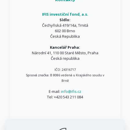
IFIS investiční fond, a.s.
Sídlo:
Čechyňská 419/14a, Trnitá
602 00 Brno
Česká Republika
Kancelář Praha:
Národní 41, 110 00 Staré Město, Praha
Česká republika
IČO: 24316717
Spisová značka: B 8086 vedená u Krajského soudu v
Brně
E-mail:
info@ifis.cz
Tel:
+420 543 211 084