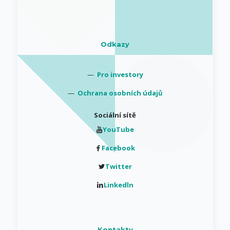
Odkazy
—
Pro investory
—
Ochrana osobních údajů
Sociální sítě
YouTube
Facebook
Twitter
Linkedln
Kontakty