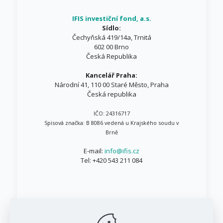
IFIS investiční fond, a.s.
Sídlo:
Čechyňská 419/14a, Trnitá
602 00 Brno
Česká Republika
Kancelář Praha:
Národní 41, 110 00 Staré Město, Praha
Česká republika
IČO: 24316717
Spisová značka: B 8086 vedená u Krajského soudu v
Brně
E-mail:
info@ifis.cz
Tel:
+420 543 211 084