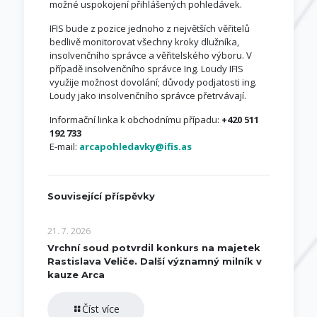
možné uspokojení přihlášených pohledávek.
IFIS bude z pozice jednoho z největších věřitelů
bedlivě monitorovat všechny kroky dlužníka,
insolvenčního správce a věřitelského výboru. V
případě insolvenčního správce Ing. Loudy IFIS
využije možnost dovolání; důvody podjatosti ing.
Loudy jako insolvenčního správce přetrvávají.
Informační linka k obchodnímu případu:
+420 511
192 733
E-mail:
arcapohledavky@ifis.as
Související příspěvky
21. 7. 2026
Vrchní soud potvrdil konkurs na majetek
Rastislava Veliče. Další významný milník v
kauze Arca
Číst více