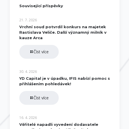
Související příspěvky
21. 7. 2026
Vrchní soud potvrdil konkurs na majetek
Rastislava Veliče. Další významný milník v
kauze Arca
Číst více
30. 4. 2026
YD Capital je v úpadku, IFIS nabízí pomoc s
přihlášením pohledávek!
Číst více
16. 4. 2026
Věřitelé napadli vyvedení dodavatele