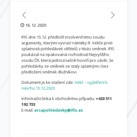
16. 12. 2020
IFIS dne 15.12. předložil insolvenčnímu soudu
argumenty, kterými vyvrací námitky R. Veliče proti
splatnosti pohledávek věřitelů z titulu směnek. IFIS
poukázal na opakovaná rozhodnutí Nejvyššího
soudu ČR, která jednoznačně hovoří pro závěr, že
pohledávky ze směnek se staly splatnými i bez
předložení směnek dlužníkovi.
Dokument je ke stažení zde:
Velič – vyjádření k
návrhu 15.12.2020
Informační linka k obchodnímu případu:
+420 511
192 733
E-mail:
arcapohledavky@ifis.as