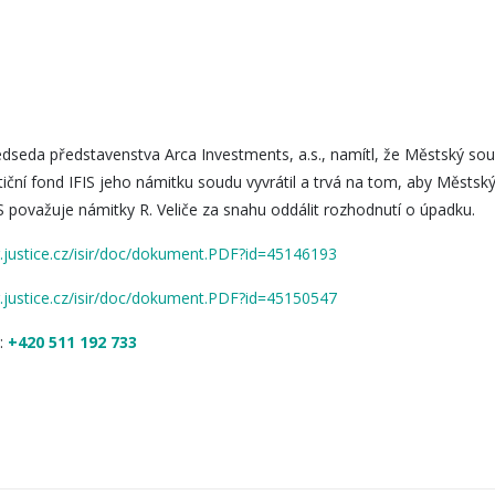
ředseda představenstva Arca Investments, a.s., namítl, že Městský sou
tiční fond IFIS jeho námitku soudu vyvrátil a trvá na tom, aby Městsk
IS považuje námitky R. Veliče za snahu oddálit rozhodnutí o úpadku.
sir.justice.cz/isir/doc/dokument.PDF?id=45146193
sir.justice.cz/isir/doc/dokument.PDF?id=45150547
:
+420 511 192 733