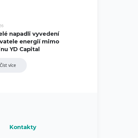
26
elé napadli vyvedení
vatele energií mimo
nu YD Capital
Číst více
Kontakty