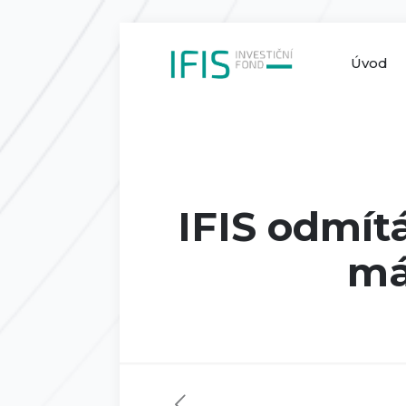
Úvod
IFIS odmít
má