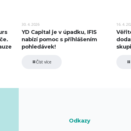
30. 4. 2026
16. 4. 20
urs
YD Capital je v úpadku, IFIS
Věřit
če.
nabízí pomoc s přihlášením
doda
auze
pohledávek!
skupi
Číst více
Odkazy