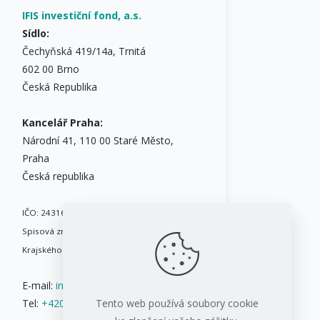
IFIS investiční fond, a.s.
Sídlo:
Čechyňská 419/14a, Trnitá
602 00 Brno
Česká Republika
Kancelář Praha:
Národní 41, 110 00 Staré Město,
Praha
Česká republika
IČO: 24316717
Spisová značka: B 8086 vedená u
Krajského soudu v Brně
E-mail:
info@ifis.cz
Tel:
+420 543 211 084
Tento web používá soubory cookie