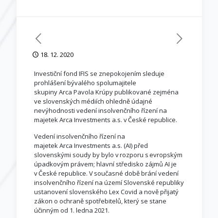
18. 12. 2020
Investiční fond IFIS se znepokojením sleduje
prohlášení bývalého spolumajitele
skupiny Arca Pavola Krúpy publikované zejména
ve slovenských médiích ohledně údajné
nevýhodnosti vedení insolvenčního řízení na
majetek Arca Investments a.s. v České republice.
Vedení insolvenčního řízení na
majetek Arca Investments a.s. (AI) před
slovenskými soudy by bylo v rozporu s evropským
úpadkovým právem; hlavní středisko zájmů AI je
v České republice. V současné době brání vedení
insolvenčního řízení na území Slovenské republiky
ustanovení slovenského Lex Covid a nově přijatý
zákon o ochraně spotřebitelů, který se stane
účinným od 1. ledna 2021.