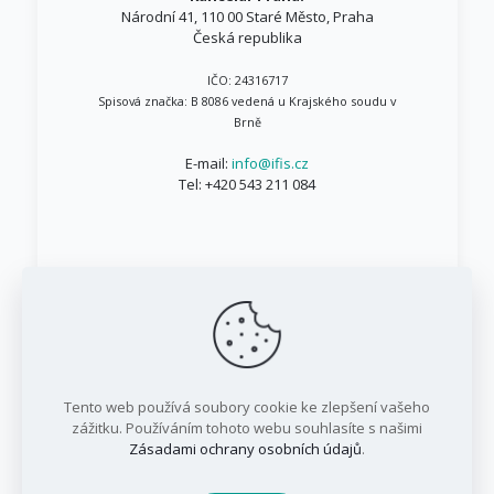
Národní 41, 110 00 Staré Město, Praha
Česká republika
IČO: 24316717
Spisová značka: B 8086 vedená u Krajského soudu v
Brně
E-mail:
info@ifis.cz
Tel:
+420 543 211 084
© 1999 - 2026 IFIS.cz / Všechna práva vyhrazena
Tento web používá soubory cookie ke zlepšení vašeho
/ IFIS investiční fond, a.s.
zážitku. Používáním tohoto webu souhlasíte s našimi
Zásadami ochrany osobních údajů
.