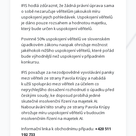
IFIS hodlá zdůraznit, že žádná právní úprava sama
o sobě nezaručuje věřitelům jakoukoli míru
uspokojení jejich pohledávek. Uspokojení věřitelů
je dáno pouze rozsahem a hodnotou majetku,
který bude určen k uspokojení věřitelů.
Povinné 50% uspokojení věřitelů ve slovenském
úpadkovém zákonu naopak ohrožuje možnost
jakéhokoli nižšího uspokojení věřitelů, které pořád
bude výhodnější než uspokojení v případném
konkursu.
IFIS považuje za nezodpovědné vyvolávání paniky
mezi věřiteli ze strany Pavola Krúpy a nabádá
k užší spolupráci mezi věřiteli za účelem co
nejrychlejšího dosažení rozhodnutí o úpadku před
českými soudy, ke doposud probíhá jediné
skutečné insolvenční řízení na majetek AI.
Nabourávání této snahy ze strany Pavola Krúpy
ohrožuje míru uspokojení věřitelů v budoucím
insolvenčním řízení na majetek AI.
Informační linka k obchodnímu případu:
+420 511
192 733