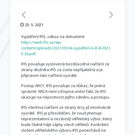
25. 5. 2021
Vyjádření IFIS, odkaz na dokument:
https://web.ifis.as/wp-
content/uploads/2021/05/AI-vyjádření-k-B-8-2021-
5-26.pdf
IFIS považuje vyslovená bezdůvodná nařčení ze
strany dlužníka IFIS za zcela nepřijatelná a je
připraven tato nařčení vyvrátit.
Postup ARCY, IFIS považuje za důkaz, že jedná
správně. ARCA není schopna unést fakt, že IFIS
ukazuje na nepoctivost jejího záměru a postupu.
IFIS všechna nařčení ze strany Arcy již mnohokrát
vyvrátil. IFIS je přesvědčen, že soud jmenuje
reprezentativní a nezávislý věřitelský výbor, který
bude řádně hájit zájmy všech věřitelů. Konkrétní
složení věřitelského výboru IFIS ponechává na