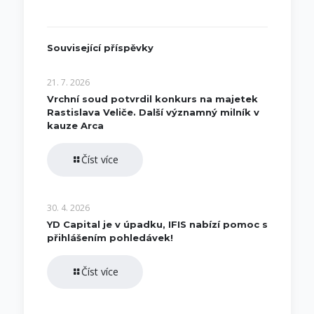
Související příspěvky
21. 7. 2026
Vrchní soud potvrdil konkurs na majetek
Rastislava Veliče. Další významný milník v
kauze Arca
Číst více
30. 4. 2026
YD Capital je v úpadku, IFIS nabízí pomoc s
přihlášením pohledávek!
Číst více