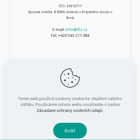
IČO: 24316717
Spisová značka: B 8086 vedená u Krajského soudu v
Brně
E-mail:
info@ifis.cz
Tel:
+420 543 211 084
© 1999 - 2026 IFIS.cz / Všechna práva vyhrazena
Tento web používá soubory cookie ke zlepšení vašeho
/ IFIS investiční fond, a.s.
zážitku. Používáním tohoto webu souhlasíte s našimi
Zásadami ochrany osobních údajů
.
Budiž