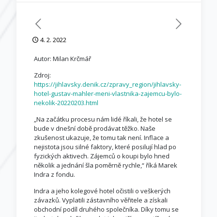
4. 2. 2022
Autor: Milan Krčmář
Zdroj:
https://jihlavsky.denik.cz/zpravy_region/jihlavsky-
hotel-gustav-mahler-meni-vlastnika-zajemcu-bylo-
nekolik-20220203.html
„Na začátku procesu nám lidé říkali, že hotel se
bude v dnešní době prodávat těžko. Naše
zkušenost ukazuje, že tomu tak není. Inflace a
nejistota jsou silné faktory, které posilují hlad po
fyzických aktivech. Zájemců o koupi bylo hned
několik a jednání šla poměrně rychle,“ říká Marek
Indra z fondu.
Indra a jeho kolegové hotel očistili o veškerých
závazků. Vyplatili zástavního věřitele a získali
obchodní podíl druhého společníka. Díky tomu se