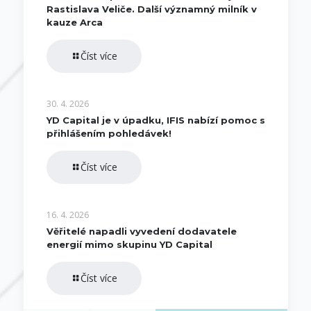
Rastislava Veliče. Další významný milník v
kauze Arca
Číst více
30. 4. 2026
YD Capital je v úpadku, IFIS nabízí pomoc s
přihlášením pohledávek!
Číst více
16. 4. 2026
Věřitelé napadli vyvedení dodavatele
energií mimo skupinu YD Capital
Číst více