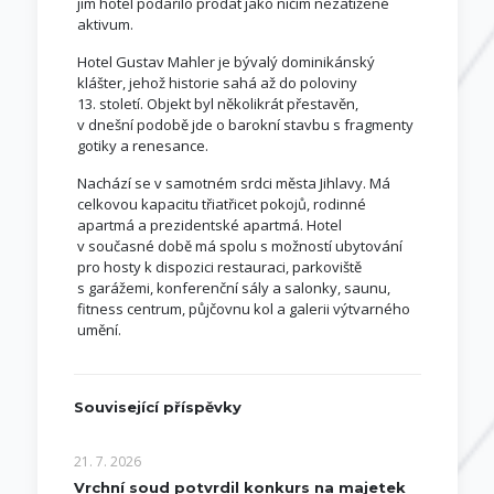
jim hotel podařilo prodat jako ničím nezatížené
aktivum.
Hotel Gustav Mahler je bývalý dominikánský
klášter, jehož historie sahá až do poloviny
13. století. Objekt byl několikrát přestavěn,
v dnešní podobě jde o barokní stavbu s fragmenty
gotiky a renesance.
Nachází se v samotném srdci města Jihlavy. Má
celkovou kapacitu třiatřicet pokojů, rodinné
apartmá a prezidentské apartmá. Hotel
v současné době má spolu s možností ubytování
pro hosty k dispozici restauraci, parkoviště
s garážemi, konferenční sály a salonky, saunu,
fitness centrum, půjčovnu kol a galerii výtvarného
umění.
Související příspěvky
21. 7. 2026
Vrchní soud potvrdil konkurs na majetek