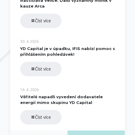
Rastislava Veliče. Další významný milník v
kauze Arca
Číst více
30. 4. 2026
YD Capital je v úpadku, IFIS nabízí pomoc s
přihlášením pohledávek!
Číst více
16. 4. 2026
Věřitelé napadli vyvedení dodavatele
energií mimo skupinu YD Capital
Číst více