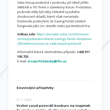
Salia Group podezírá z podvodu, při němž přišlo
3466 lidí a 161 firem o stamiliony korun. Podstatou
podvodu měly být sliby ohledně vysokého
zhodnocení vkladů, které však nenastalo.
Existovalo podezření, že Saving Funds Limited
fungovala jako tzv. letadlo nebo pyramidová hra.
Odkaz zde:
https://poradci-sobe.cz/informacni-
servis/podvedeni-klienti-savings-funds-dostanou-
200-milionu-korun-ze-zadrzenych-penez/#
Informační linka k obchodnímu případu:
+420 511
192 733
E-mail:
arcapohledavky@ifis.as
Související příspěvky
21. 7. 2026
Vrchní soud potvrdil konkurs na majetek