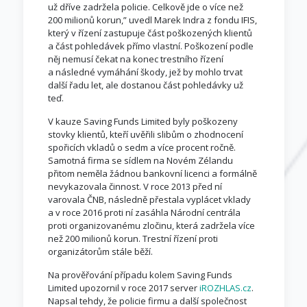
už dříve zadržela policie. Celkově jde o více než
200 milionů korun,” uvedl Marek Indra z fondu IFIS,
který v řízení zastupuje část poškozených klientů
a část pohledávek přímo vlastní. Poškození podle
něj nemusí čekat na konec trestního řízení
a následné vymáhání škody, jež by mohlo trvat
další řadu let, ale dostanou část pohledávky už
teď.
V kauze Saving Funds Limited byly poškozeny
stovky klientů, kteří uvěřili slibům o zhodnocení
spořicích vkladů o sedm a více procent ročně.
Samotná firma se sídlem na Novém Zélandu
přitom neměla žádnou bankovní licenci a formálně
nevykazovala činnost. V roce 2013 před ní
varovala ČNB, následně přestala vyplácet vklady
a v roce 2016 proti ní zasáhla Národní centrála
proti organizovanému zločinu, která zadržela více
než 200 milionů korun. Trestní řízení proti
organizátorům stále běží.
Na prověřování případu kolem Saving Funds
Limited upozornil v roce 2017 server
iROZHLAS.cz
.
Napsal tehdy, že policie firmu a další společnost