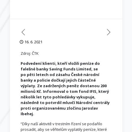
16. 6. 2021
Zdroj: ČTK
Podvedení klienti, kteří vložili peníze do
falešné banky Saving Funds Limited, se
po pěti letech od zásahu České národní
banky a policie dočkají jejich částečné
výplaty. Ze zadržených peněz dostanou 200
milionů Kč. Informoval o tom fond IFIS, který
několik let tyto pohledávky vykupuje,
následně to potvrdil mluvčí Národní centrály
proti organizovanému zločinu Jaroslav
Ibehej.
“Díky naší aktivitě v trestním řízení se podařilo
prosadit, aby se věřitelům vyplatily peníze, které