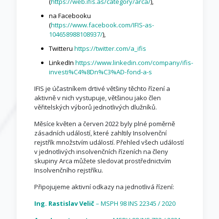
(
https://web.ifis.as/category/arca/
),
na Facebooku
(
https://www.facebook.com/IFIS-as-
104658988108937/
),
Twitteru
https://twitter.com/a_ifis
LinkedIn
https://www.linkedin.com/company/ifis-
investi%C4%8Dn%C3%AD-fond-a-s
IFIS je účastníkem drtivé většiny těchto řízení a
aktivně v nich vystupuje, většinou jako člen
věřitelských výborů jednotlivých dlužníků.
Měsíce květen a červen 2022 byly plné poměrně
zásadních událostí, které zahltily Insolvenční
rejstřík množstvím událostí. Přehled všech událostí
v jednotlivých insolvenčních řízeních na členy
skupiny Arca můžete sledovat prostřednictvím
Insolvenčního rejstříku.
Připojujeme aktivní odkazy na jednotlivá řízení:
Ing. Rastislav Velič
– MSPH 98 INS 22345 / 2020