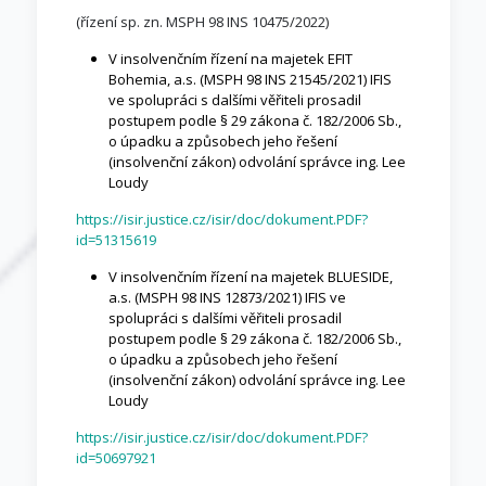
(řízení sp. zn. MSPH 98 INS 10475/2022)
V insolvenčním řízení na majetek EFIT
Bohemia, a.s. (MSPH 98 INS 21545/2021) IFIS
ve spolupráci s dalšími věřiteli prosadil
postupem podle § 29 zákona č. 182/2006 Sb.,
o úpadku a způsobech jeho řešení
(insolvenční zákon) odvolání správce ing. Lee
Loudy
https://isir.justice.cz/isir/doc/dokument.PDF?
id=51315619
V insolvenčním řízení na majetek BLUESIDE,
a.s. (MSPH 98 INS 12873/2021) IFIS ve
spolupráci s dalšími věřiteli prosadil
postupem podle § 29 zákona č. 182/2006 Sb.,
o úpadku a způsobech jeho řešení
(insolvenční zákon) odvolání správce ing. Lee
Loudy
https://isir.justice.cz/isir/doc/dokument.PDF?
id=50697921