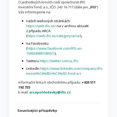
O jednotlivých krocích naší společnosti IFIS
investiční fond, a.s., IČO: 243 16 717 (dále jen „
IFIS
“)
Vás informujeme na
našich webových stránkách
https://web.ifis.as/
na v archivu aktualit
z případu ARCA
(
https://web.ifis.as/category/arca/
),
na Facebooku
(
https://www.facebook.com/IFIS-as-
104658988108937/
),
Twitteru
https://twitter.com/a_ifis
LinkedIn
https://www.linkedin.com/company/ifis-
investi%C4%8Dn%C3%AD-fond-a-s
Informační linka k obchodnímu případu:
+420 511
192 733
E-mail:
arcapohledavky@ifis.cz
Související příspěvky