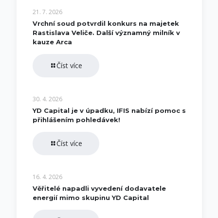
21. 7. 2026
Vrchní soud potvrdil konkurs na majetek
Rastislava Veliče. Další významný milník v
kauze Arca
Číst více
30. 4. 2026
YD Capital je v úpadku, IFIS nabízí pomoc s
přihlášením pohledávek!
Číst více
16. 4. 2026
Věřitelé napadli vyvedení dodavatele
energií mimo skupinu YD Capital