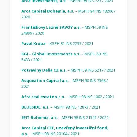
Arca Investments, a.s.
– MSPH 98 INS 723 / 2021
Arca Capital Bohemia, a.s.
– MSPH 94 INS 18206 /
2020
Františkovy Lázně SAVOY a.s.
– MSPH 59 INS
24899 / 2020
Pavol Krúpa
– KSPH 81 INS 2237 / 2021
KGI – Global Investments a.s.
– MSPH 60 INS
5433 / 2021
Potraviny Delia CZ a.s.
– MSPH 59 INS 5217 / 2021
Acquisition Capital a.s.
– MSPH 90 INS 7368 /
2021
Afra real estate s.r.o.
– MSPH 98 INS 1002 / 2021
BLUESIDE, a.s.
– MSPH 98 INS 12873 / 2021
EFIT Bohemia, a.s.
– MSPH 98 INS 21545 / 2021
Arca Capital CEE, uzavřený investiční fond,
a.s.
– MSPH 98 INS 20104 / 2021