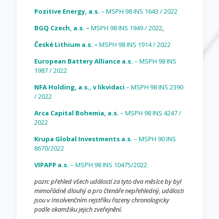
Pozitive Energy, a.s.
– MSPH 98 INS 1643 / 2022
BGQ Czech, a.s. –
MSPH 98 INS 1949 / 2022
,
České Lithium a.s. –
MSPH 98 INS 1914 / 2022
European Battery Alliance a.s.
– MSPH 98 INS
1987 / 2022
NFA Holding, a.s., v likvidaci
– MSPH 98 INS 2390
/ 2022
Arca Capital Bohemia, a.s.
– MSPH 98 INS 4247 /
2022
Krupa Global Investments a.s.
– MSPH 90 INS
8670/2022
VIPAPP a.s.
– MSPH 98 INS 10475/2022
pozn: přehled všech událostí za tyto dva měsíce by byl
mimořádně dlouhý a pro čtenáře nepřehledný, události
jsou v Insolvenčním rejstříku řazeny chronologicky
podle okamžiku jejich zveřejnění.