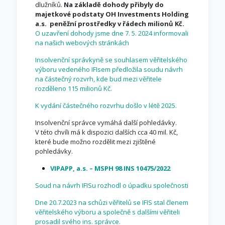
dlužníků.
Na základě dohody přibyly do
majetkové podstaty OH Investments Holding
a.s. peněžní prostředky v řádech milionů Kč.
O uzavření dohody jsme dne 7. 5. 2024 informovali
na našich webových stránkách
Insolvenční správkyně se souhlasem věřitelského
výboru vedeného IFIsem předložila soudu návrh
na částečný rozvrh, kde bud mezi věřitele
rozděleno 115 milionů Kč.
K vydání částečného rozvrhu došlo v létě 2025.
Insolvenční správce vymáhá další pohledávky.
V této chvíli má k dispozici dalších cca 40 mil. Kč,
které bude možno rozdělit mezi zjištěné
pohledávky.
VIPAPP, a.s. – MSPH 98 INS 10475/2022
Soud na návrh IFISu rozhodl o úpadku společnosti
Dne 20.7.2023 na schůzi věřitelů se IFIS stal členem
věřitelského výboru a společně s dalšími věřiteli
prosadil svého ins. správce.