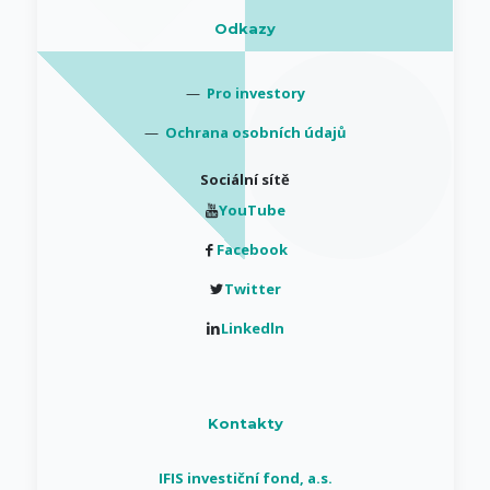
Odkazy
—
Pro investory
—
Ochrana osobních údajů
Sociální sítě
YouTube
Facebook
Twitter
Linkedln
Kontakty
IFIS investiční fond, a.s.