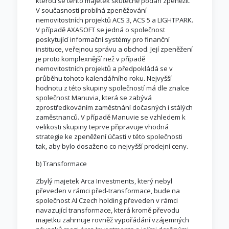
kterou se tento majetek skutečně podaří zpeněžit.
V současnosti probíhá zpeněžování
nemovitostních projektů ACS 3, ACS 5 a LIGHTPARK.
V případě AXASOFT se jedná o společnost
poskytující informační systémy pro finanční
instituce, veřejnou správu a obchod. Její zpeněžení
je proto komplexnější než v případě
nemovitostních projektů a předpokládá se v
průběhu tohoto kalendářního roku. Nejvyšší
hodnotu z této skupiny společností má dle znalce
společnost Manuvia, která se zabývá
zprostředkováním zaměstnání dočasných i stálých
zaměstnanců. V případě Manuvie se vzhledem k
velikosti skupiny teprve připravuje vhodná
strategie ke zpeněžení účasti v této společnosti
tak, aby bylo dosaženo co nejvyšší prodejní ceny.
b) Transformace
Zbylý majetek Arca Investments, který nebyl
převeden v rámci před-transformace, bude na
společnost AI Czech holding převeden v rámci
navazující transformace, která kromě převodu
majetku zahrnuje rovněž vypořádání vzájemných