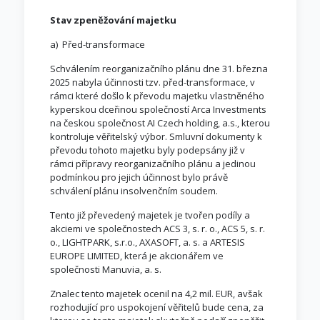
Stav zpeněžování majetku
a) Před-transformace
Schválením reorganizačního plánu dne 31. března
2025 nabyla účinnosti tzv. před-transformace, v
rámci které došlo k převodu majetku vlastněného
kyperskou dceřinou společností Arca Investments
na českou společnost AI Czech holding, a.s., kterou
kontroluje věřitelský výbor. Smluvní dokumenty k
převodu tohoto majetku byly podepsány již v
rámci přípravy reorganizačního plánu a jedinou
podmínkou pro jejich účinnost bylo právě
schválení plánu insolvenčním soudem.
Tento již převedený majetek je tvořen podíly a
akciemi ve společnostech ACS 3, s. r. o., ACS 5, s. r.
o., LIGHTPARK, s.r.o., AXASOFT, a. s. a ARTESIS
EUROPE LIMITED, která je akcionářem ve
společnosti Manuvia, a. s.
Znalec tento majetek ocenil na 4,2 mil. EUR, avšak
rozhodující pro uspokojení věřitelů bude cena, za