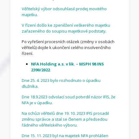
Věřitelský výbor odsouhlasil prodej movitého
majetku.
V řízení došlo ke zpeněžení veškerého majetku
zařazeného do soupisu majetkové podstaty
.
Po vyřešení procesních otázek (změny v osobách
věřitelů) dojde k ukončení celého insolvenčního
řízení.
NFA Holding a.s. v lik. – MSPH 98 INS
2390/2022
Dne 25. 4. 2023 bylo rozhodnuto o úpadku
dlužníka.
Dne 18.9.2023 odvolací soud potvrdil názor IFIS, že
NFA je v úpadku.
Na schůzi věřitelů dne 19. 10. 2023 IFIS prosadil
změnu správce a stal se členem a předsedou
řádného věřitelského výboru.
Dne 15. 11. 2023 byl na majetek NFA prohlášen