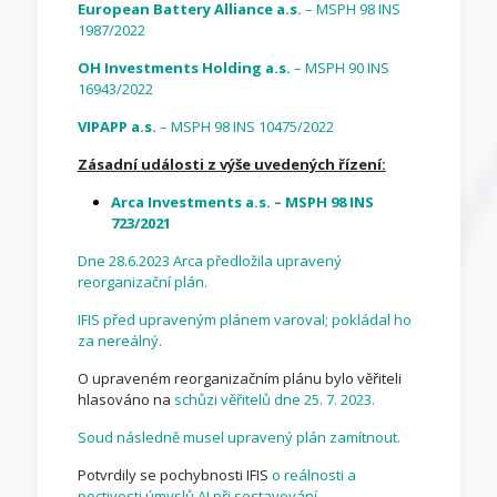
European Battery Alliance a.s.
– MSPH 98 INS
1987/2022
OH Investments Holding a.s.
– MSPH 90 INS
16943/2022
VIPAPP a.s.
– MSPH 98 INS 10475/2022
Zásadní události z výše uvedených řízení:
Arca Investments a.s. – MSPH 98 INS
723/2021
Dne 28.6.2023 Arca předložila upravený
reorganizační plán.
IFIS před upraveným plánem varoval; pokládal ho
za nereálný.
O upraveném reorganizačním plánu bylo věřiteli
hlasováno na
schůzi věřitelů dne 25. 7. 2023.
Soud následně musel upravený plán zamítnout.
Potvrdily se pochybnosti IFIS
o reálnosti a
poctivosti úmyslů AI při sestavování