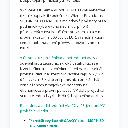
k uspokojení přihlášených věřitelů.
VV v čele s IFISem v dubnu 2024 uzavřel výběrové
řízení koupi akcií společnosti Wiener Privatbank
SE, ISIN: AT0000741301 z majetkové podstaty AI za
podmínek výběrového řízení (vč. příloh)
připravených insolvenčním správcem; kauce na
prodej akcií činila 500.000,00 EUR, výsledná kupní
cena mnohonásobně převýšila požadovanou
kauci
.
V únoru 2025 proběhlo osobní jednání VV.
VV
schválil řadu zásadních kroků vztahujících se
k vedlejšímu insolvenčnímu řízení na majetek AI
probíhajícímu na území Slovenské republiky. VV
dále vyzval IS k vrácení peněžních prostředků
vynaložených z majetkové podstaty na
ekonomické a právní poradce. VV dále projednal
situaci v jednotlivých dceřiných společnostech AI.
Poslední zásadní jednání VV (67. a 68. jednání VV)
proběhla v lednu 2026.
Františkovy Lázně SAVOY a.s. – MSPH 59
INS 24899 / 2020