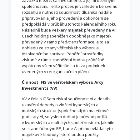
závazků mezi Arca Investments a jejími dceřinými
společnostmi. Tento proces je vzhledem ke svému
rozsahu a nutnosti součinnosti dlužníka nadále
připravován a jeho provedení a dokončení se
předpokládá v průběhu tohoto kalendářního roku.
Následně bude veškerý majetek převedený na AI
Czech holding zpeněžen obdobně jako majetek
převedený v rámci před-transformace, a to za
dohledu ze strany věřitelského výboru a
insolvenčního správce. Peněžní prostředky
získané v rámci zpeněžení budou průběžně
vypláceny všem věřitelům, a to za podmínek
uvedených v reorganizačním plánu.
Činnost IFIS ve věřitelském výboru Arcy
Investments (VV)
VV v čele s IFISem získal součinnost AI a dosáhl
uzavření dohody o vložení kyperských a
maltských struktur (společností) do majetkové
podstaty AI, smyslem dohod je převod podílů
v kyperských a maltských společnostech. Jakmile
se stane účinným RP, bude AI přímo ovládat tyto
majetkové hodnoty, které budou použity