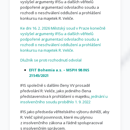
vyslyšel argumenty IFISu a dalších věřitelů
podpořené argumentací odvolacího soudu a
rozhodl o neschválení oddlužení a prohlášení
konkursu na majetek R. Veliče.
Ke dni 16. 2. 2026 Městský soud v Praze konečně
vyslyšel argumenty IFISu a dalších věřitelů
podpořené argumentací odvolacího soudu a
rozhodl o neschválení oddlužení a prohlášení
konkursu na majetek R. Veliče.
Dlužník se proti rozhodnutí odvolal
EFIT Bohemia a.s. – MSPH 98 INS
21545/2021
IFIS společně s dalšími členy VV prosadil
předvolání R: Veliče, jako jediného člena
představenstva k prohlášení o majetku,
jednání u
insolvenčního soudu proběhlo 1. 9. 2022
IFIS jako předseda věřitelského výboru dohlíží, aby
R. Velič splnil povinnosti, které mu plynou
z insolvenčního zákona a řádně spolupracoval
s insolvenčním správcem.