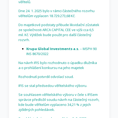
věřitelů.
Dne 24. 1. 2025 bylo v rámci částečného rozvrhu
věřitelům vyplacen 18.729.273,68 Kč.
Do majetkové podstaty přibude likvidační zůstatek
ze společnosti ARCA CAPITAL CEE ve výši cca 6,5
mil. Kč. Výtěžek bude použit pro další částečný
rozvrh.
Krupa Global Investments a.s.
– MSPH 90
INS 8670/2022
Na návrh IFIS bylo rozhodnuto o úpadku dlužníka
a o prohlášení konkursu na jeho majetek
Rozhodnutí potvrdil odvolací soud.
IFIS se stal předsedou věřitelského výboru.
Se souhlasem věřitelského výboru v čele s IFISem
správce předložil soudu návrh na částečný rozvrh,
kde bude věřitelům vyplaceno 34,21 % z jejich
zjištěných pohledávek.