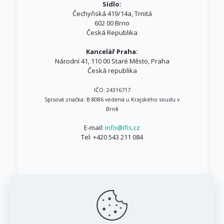
Sídlo:
Čechyňská 419/14a, Trnitá
602 00 Brno
Česká Republika
Kancelář Praha:
Národní 41, 110 00 Staré Město, Praha
Česká republika
IČO: 24316717
Spisová značka: B 8086 vedená u Krajského soudu v
Brně
E-mail:
info@ifis.cz
Tel:
+420 543 211 084