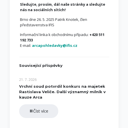
Sledujte, prosím, dál naše stránky a sledujte
nás na sociálních sítích!
Brno dne 26. 5. 2025 Patrik Knotek, člen
představenstva IFIS
Informační linka k obchodnímu případu:
+420 511
192 733
E-mail:
arcapohledavky@ifis.cz
Související příspěvky
21. 7. 2026
Vrchní soud potvrdil konkurs na majetek
Rastislava Veliče. Další významný milník v
kauze Arca
Číst více