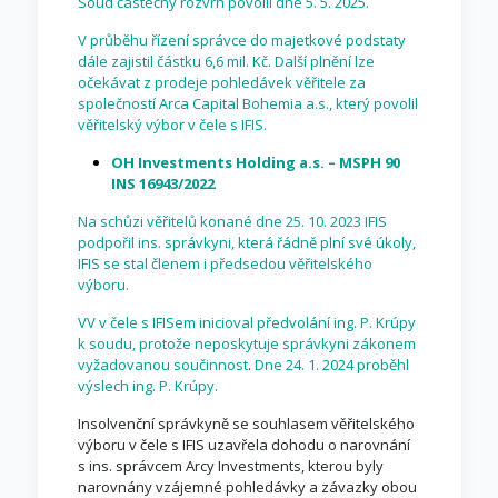
Soud částečný rozvrh povolil dne 5. 5. 2025.
V průběhu řízení správce do majetkové podstaty
dále zajistil částku 6,6 mil. Kč. Další plnění lze
očekávat z prodeje pohledávek věřitele za
společností Arca Capital Bohemia a.s., který povolil
věřitelský výbor v čele s IFIS.
OH Investments Holding a.s. – MSPH 90
INS 16943/2022
Na schůzi věřitelů konané dne 25. 10. 2023 IFIS
podpořil ins. správkyni, která řádně plní své úkoly,
IFIS se stal členem i předsedou věřitelského
výboru.
VV v čele s IFISem inicioval předvolání ing. P. Krúpy
k soudu, protože neposkytuje správkyni zákonem
vyžadovanou součinnost
.
Dne 24. 1. 2024 proběhl
výslech ing. P. Krúpy.
Insolvenční správkyně se souhlasem věřitelského
výboru v čele s IFIS uzavřela dohodu o narovnání
s ins. správcem Arcy Investments, kterou byly
narovnány vzájemné pohledávky a závazky obou