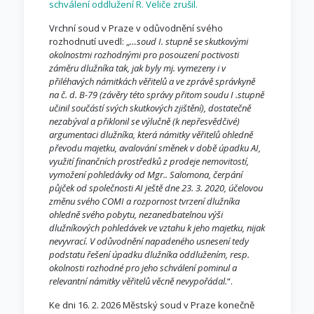
schválení oddlužení R. Veliče zrušil.
Vrchní soud v Praze v odůvodnění svého
rozhodnutí uvedl: „
…soud I. stupně se skutkovými
okolnostmi rozhodnými pro posouzení poctivosti
záměru dlužníka tak, jak byly mj. vymezeny i v
přiléhavých námitkách věřitelů a ve zprávě správkyně
na č. d. B-79 (závěry této správy přitom soudu I .stupně
učinil součástí svých skutkových zjištění), dostatečně
nezabýval a přiklonil se výlučně (k nepřesvědčivé)
argumentaci dlužníka, která námitky věřitelů ohledně
převodu majetku, avalování směnek v době úpadku AI,
využití finančních prostředků z prodeje nemovitostí,
vymožení pohledávky od Mgr.. Salomona, čerpání
půjček od společnosti AI ještě dne 23. 3. 2020, účelovou
změnu svého COMI a rozpornost tvrzení dlužníka
ohledně svého pobytu, nezanedbatelnou výši
dlužníkových pohledávek ve vztahu k jeho majetku, nijak
nevyvrací. V odůvodnění napadeného usnesení tedy
podstatu řešení úpadku dlužníka oddlužením, resp.
okolnosti rozhodné pro jeho schválení pominul a
relevantní námitky věřitelů věcně nevypořádal.
“.
Ke dni 16. 2. 2026 Městský soud v Praze konečně