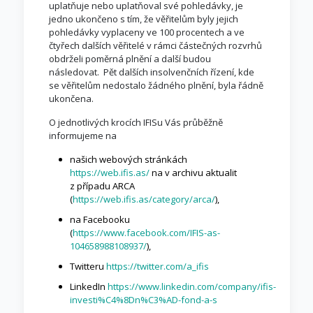
uplatňuje nebo uplatňoval své pohledávky, je
jedno ukončeno s tím, že věřitelům byly jejich
pohledávky vyplaceny ve 100 procentech a ve
čtyřech dalších věřitelé v rámci částečných rozvrhů
obdrželi poměrná plnění a další budou
následovat. Pět dalších insolvenčních řízení, kde
se věřitelům nedostalo žádného plnění, byla řádně
ukončena.
O jednotlivých krocích IFISu Vás průběžně
informujeme na
našich webových stránkách
https://web.ifis.as/
na v archivu aktualit
z případu ARCA
(
https://web.ifis.as/category/arca/
),
na Facebooku
(
https://www.facebook.com/IFIS-as-
104658988108937/
),
Twitteru
https://twitter.com/a_ifis
LinkedIn
https://www.linkedin.com/company/ifis-
investi%C4%8Dn%C3%AD-fond-a-s