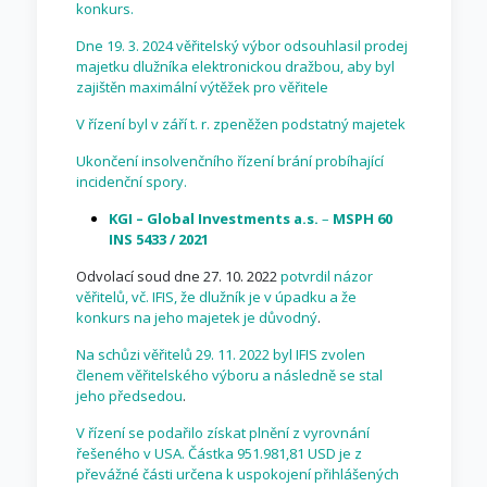
konkurs.
Dne 19. 3. 2024 věřitelský výbor odsouhlasil prodej
majetku dlužníka elektronickou dražbou, aby byl
zajištěn maximální výtěžek pro věřitele
V řízení byl v září t. r. zpeněžen podstatný majetek
Ukončení insolvenčního řízení brání probíhající
incidenční spory.
KGI – Global Investments a.s.
–
MSPH 60
INS 5433 / 2021
Odvolací soud dne 27. 10. 2022
potvrdil názor
věřitelů, vč. IFIS, že dlužník je v úpadku a že
konkurs na jeho majetek je důvodný
.
Na schůzi věřitelů 29. 11. 2022 byl IFIS zvolen
členem věřitelského výboru a následně se stal
jeho předsedou
.
V řízení se podařilo získat plnění z vyrovnání
řešeného v USA. Částka 951.981,81 USD je z
převážné části určena k uspokojení přihlášených