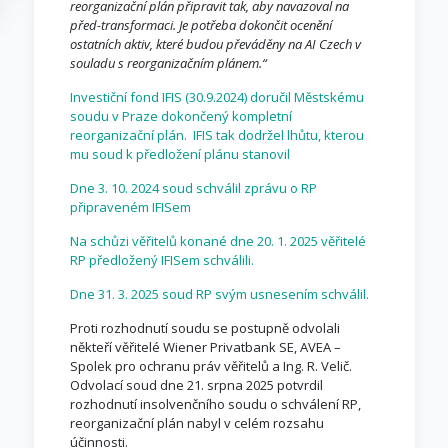
reorganizační plán připravit tak, aby navazoval na
před-transformaci. Je potřeba dokončit ocenění
ostatních aktiv, které budou převáděny na AI Czech v
souladu s reorganizačním plánem.“
Investiční fond IFIS (30.9.2024) doručil Městskému
soudu v Praze dokončený kompletní
reorganizační plán. IFIS tak dodržel lhůtu, kterou
mu soud k předložení plánu stanovil
Dne 3. 10. 2024 soud schválil zprávu o RP
připraveném IFISem
Na schůzi věřitelů konané dne 20. 1. 2025 věřitelé
RP předložený IFISem schválili.
Dne 31. 3. 2025 soud RP svým usnesením schválil.
Proti rozhodnutí soudu se postupně odvolali
někteří věřitelé Wiener Privatbank SE, AVEA –
Spolek pro ochranu práv věřitelů a Ing. R. Velič.
Odvolací soud dne 21. srpna 2025 potvrdil
rozhodnutí insolvenčního soudu o schválení RP,
reorganizační plán nabyl v celém rozsahu
účinnosti.