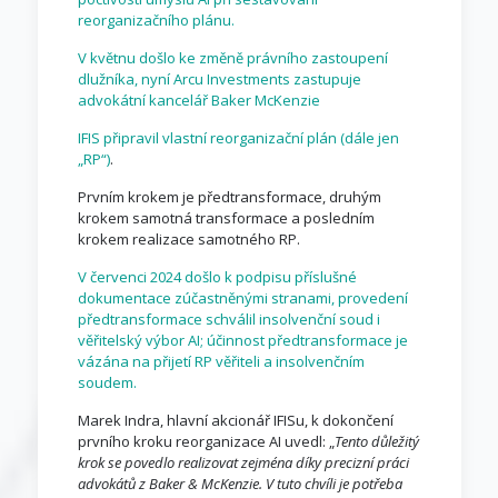
reorganizačního plánu.
V květnu došlo ke změně právního zastoupení
dlužníka, nyní Arcu Investments zastupuje
advokátní kancelář Baker McKenzie
IFIS připravil vlastní reorganizační plán (dále jen
„RP“)
.
Prvním krokem je předtransformace, druhým
krokem samotná transformace a posledním
krokem realizace samotného RP.
V červenci 2024 došlo k podpisu příslušné
dokumentace zúčastněnými stranami, provedení
předtransformace schválil insolvenční soud i
věřitelský výbor AI; účinnost předtransformace je
vázána na přijetí RP věřiteli a insolvenčním
soudem.
Marek Indra, hlavní akcionář IFISu, k dokončení
prvního kroku reorganizace AI uvedl: „
Tento důležitý
krok se povedlo realizovat zejména díky precizní práci
advokátů z Baker & McKenzie. V tuto chvíli je potřeba