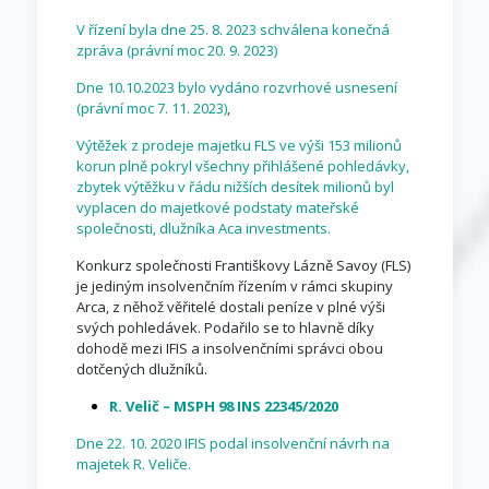
V řízení byla dne 25. 8. 2023 schválena konečná
zpráva (právní moc 20. 9. 2023)
Dne 10.10.2023 bylo vydáno rozvrhové usnesení
(právní moc 7. 11. 2023)
,
Výtěžek z prodeje majetku FLS ve výši 153 milionů
korun plně pokryl všechny přihlášené pohledávky,
zbytek výtěžku v řádu nižších desítek milionů byl
vyplacen do majetkové podstaty mateřské
společnosti, dlužníka Aca investments.
Konkurz společnosti Františkovy Lázně Savoy (FLS)
je jediným insolvenčním řízením v rámci skupiny
Arca, z něhož věřitelé dostali peníze v plné výši
svých pohledávek. Podařilo se to hlavně díky
dohodě mezi IFIS a insolvenčními správci obou
dotčených dlužníků.
R. Velič – MSPH 98 INS 22345/2020
Dne 22. 10. 2020 IFIS podal insolvenční návrh na
majetek R. Veliče.