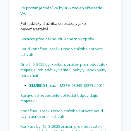
Při prvním jednání VV byl IFIS zvolen předsedou
VV
.
Pohledávky dlužníka se ukázaly jako
nevymahatelné.
Správce předložil soudu konečnou zprávu
Soud konečnou zprávu insolvenčního správce
schválil.
Dne 5. 9. 2025 byl konkurs zrušen pro nedostatek
majetku. Pohledávky věřitelů nebyly uspokojeny
ani z části
BLUESIDE, a.s.
– MSPH 98 INS 12873 / 2021
Správci se nepodařilo dohledat odpovídající
majetek
Konečnou zprávu insolvenčního správce soud
svým usnesením schválil
Konkurs byl 15. 8. 2025 zrušen pro nedostatek