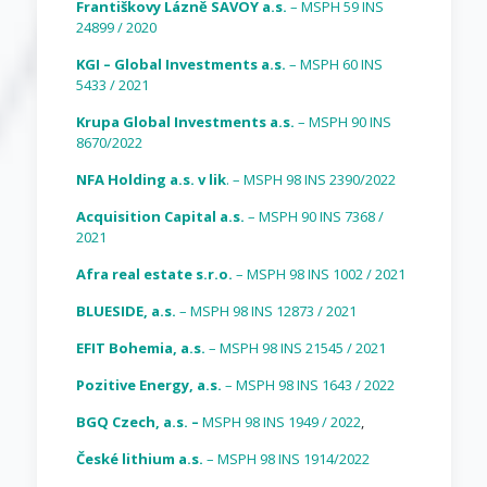
Františkovy Lázně SAVOY a.s.
– MSPH 59 INS
24899 / 2020
KGI – Global Investments a.s.
– MSPH 60 INS
5433 / 2021
Krupa Global Investments a.s.
– MSPH 90 INS
8670/2022
NFA Holding a.s. v lik
. – MSPH 98 INS 2390/2022
Acquisition Capital a.s.
– MSPH 90 INS 7368 /
2021
Afra real estate s.r.o.
– MSPH 98 INS 1002 / 2021
BLUESIDE, a.s.
– MSPH 98 INS 12873 / 2021
EFIT Bohemia, a.s.
– MSPH 98 INS 21545 / 2021
Pozitive Energy, a.s.
– MSPH 98 INS 1643 / 2022
BGQ Czech, a.s. –
MSPH 98 INS 1949 / 2022
,
České lithium a.s.
– MSPH 98 INS 1914/2022