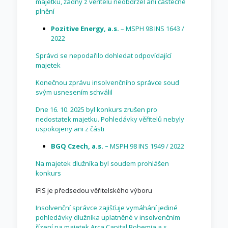
majetku, žádný z věřitelů neobdržel ani částečné
plnění
Pozitive Energy, a.s.
– MSPH 98 INS 1643 /
2022
Správci se nepodařilo dohledat odpovídající
majetek
Konečnou zprávu insolvenčního správce soud
svým usnesením schválil
Dne 16. 10. 2025 byl konkurs zrušen pro
nedostatek majetku. Pohledávky věřitelů nebyly
uspokojeny ani z části
BGQ Czech, a.s. –
MSPH 98 INS 1949 / 2022
Na majetek dlužníka byl soudem prohlášen
konkurs
IFIS je předsedou věřitelského výboru
Insolvenční správce zajišťuje vymáhání jediné
pohledávky dlužníka uplatněné v insolvenčním
řízení na majetek Arca Capital Bohemia a.s.