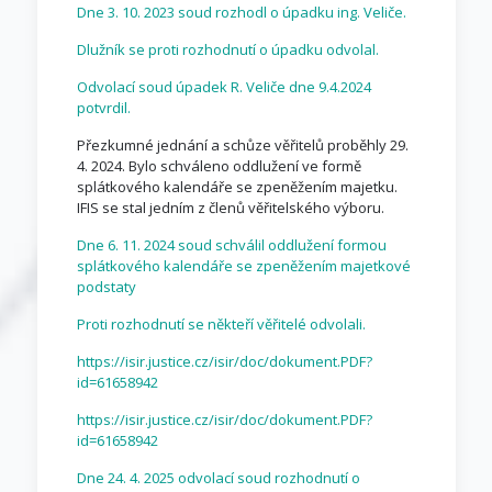
Dne 3. 10. 2023 soud rozhodl o úpadku ing. Veliče.
Dlužník se proti rozhodnutí o úpadku odvolal.
Odvolací soud úpadek R. Veliče dne 9.4.2024
potvrdil.
Přezkumné jednání a schůze věřitelů proběhly 29.
4. 2024. Bylo schváleno oddlužení ve formě
splátkového kalendáře se zpeněžením majetku.
IFIS se stal jedním z členů věřitelského výboru.
Dne 6. 11. 2024 soud schválil oddlužení formou
splátkového kalendáře se zpeněžením majetkové
podstaty
Proti rozhodnutí se někteří věřitelé odvolali.
https://isir.justice.cz/isir/doc/dokument.PDF?
id=61658942
https://isir.justice.cz/isir/doc/dokument.PDF?
id=61658942
Dne 24. 4. 2025 odvolací soud rozhodnutí o