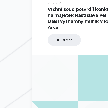
21. 7. 2026
Vrchní soud potvrdil konk
na majetek Rastislava Veli
Další významný milník v k
Arca
Číst více