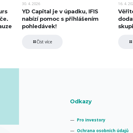
30. 4. 2026
16. 4. 20
urs
YD Capital je v úpadku, IFIS
Věřit
če.
nabízí pomoc s přihlášením
doda
auze
pohledávek!
skupi
Číst více
Odkazy
—
Pro investory
—
Ochrana osobních údajů