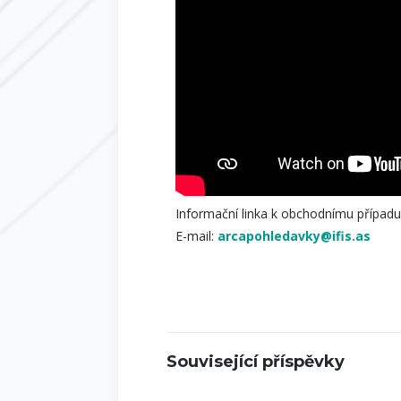
Informační linka k obchodnímu případu
E-mail:
arcapohledavky@ifis.as
Související příspěvky