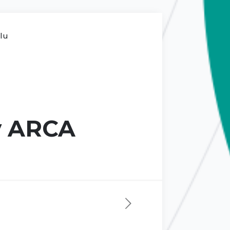
ilu
ny ARCA