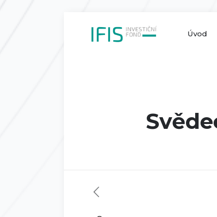
Úvod
Svědec