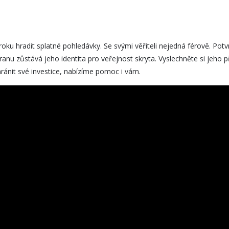
ku hradit splatné pohledávky. Se svými věřiteli nejedná férově. Potvr
ranu zůstává jeho identita pro veřejnost skryta. Vyslechněte si jeho 
ránit své investice, nabízíme pomoc i vám.