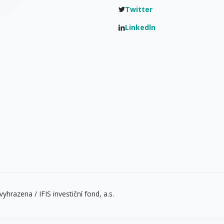
Twitter
Linkedln
yhrazena / IFIS investiční fond, a.s.