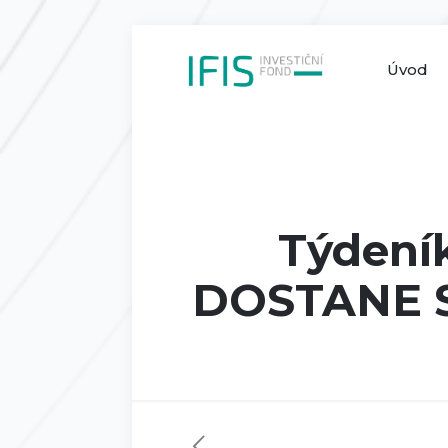
Úvod
Týdení
DOSTANE S