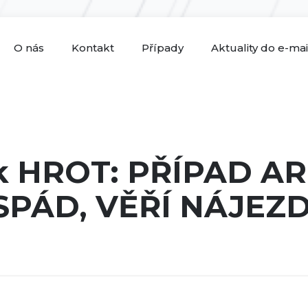
O nás
Kontakt
Případy
Aktuality do e-ma
k HROT: PŘÍPAD A
PÁD, VĚŘÍ NÁJEZ