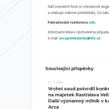
Náš investiční fond se všeobecně anga
a realizuje rizikové pohledávky. Do t
Pokračování rozhovoru
zde
.
Informační linka k obchodnímu případu
E-mail:
arcapohledavky@ifis.as
Související příspěvky
21. 7. 2026
Vrchní soud potvrdil konk
na majetek Rastislava Veli
Další významný milník v k
Arca