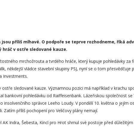
jsou příliš mlhavé. O podpoře se teprve rozhodneme, říká adv
tý hráč v ostře sledované kauze.
lítostného mrchožrouta a tvrdého hráče, který kupuje pohledávky za 
ík, někdejší vládce stavební skupiny PSJ, nyní se o tom přesvědčuje p
ca Investments.
e v ostře sledované kauze. Významnou pozici má například v krachu sp
vzal bankovní pohledávku od Raiffeisenbank. Lázeňskou společnost se V
 insolvenčního správce Leeho Loudy. V pondělí 10. května o jejím 
oli. Zatím příliš pochopení pro Veličovy plány nemají.
l AK Indra, Šebesta, Kincl pro Hrot shrnul své postoje před důležit