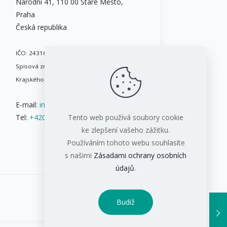
Národní 41, 110 00 Staré Město,
Praha
Česká republika
IČO: 24316717
Spisová značka: B 8086 vedená u
Krajského soudu v Brně
E-mail:
info@ifis.cz
Tel:
+420 543 211 084
Tento web používá soubory cookie
ke zlepšení vašeho zážitku.
Používáním tohoto webu souhlasíte
s našimi
Zásadami ochrany osobních
údajů
.
Budiž