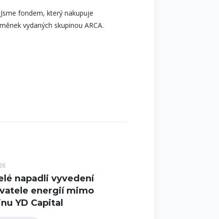
. Jsme fondem, který nakupuje
h směnek vydaných skupinou ARCA.
26
elé napadli vyvedení
vatele energií mimo
nu YD Capital