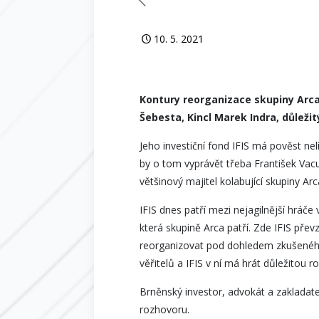
10. 5. 2021
Kontury reorganizace skupiny Arca 
Šebesta, Kincl Marek Indra, důleži
Jeho investiční fond IFIS má pověst ne
by o tom vyprávět třeba František Vacul
většinový majitel kolabující skupiny Ar
IFIS dnes patří mezi nejagilnější hráč
která skupině Arca patří. Zde IFIS pře
reorganizovat pod dohledem zkušeného
věřitelů a IFIS v ní má hrát důležitou r
Brněnský investor, advokát a zakladate
rozhovoru.