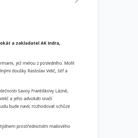
okát a zakladatel AK Indra,
firmami, jež melou z posledního. Mohl
lnými doušky Rastislav Velič, šéf a
olečnosti Savoy Františkovy Lázně,
elič a jeho advokáti snaží
osudu bude navíc rozhodovat schůze
ým týdnem prostřednictvím mailového