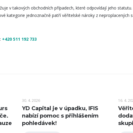
žuje v takových obchodních případech, které odpovídají jeho statutu
akové kategorie jednoznačně patří věřitelské nároky z neproplacenýc
:
+420 511 192 733
30. 4. 2026
16. 4. 20
urs
YD Capital je v úpadku, IFIS
Věřit
če.
nabízí pomoc s přihlášením
doda
auze
pohledávek!
skupi