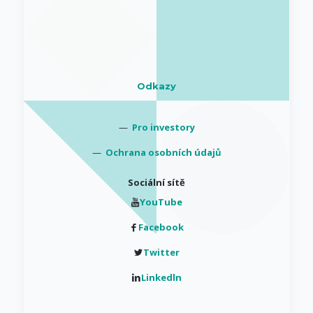
Odkazy
—
Pro investory
—
Ochrana osobních údajů
Sociální sítě
YouTube
Facebook
Twitter
Linkedln