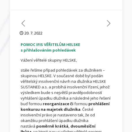
20. 7. 2022
POMOC IFIS VĚŘITELŮM HELSKE
s přihlašováním pohledávek
Vážení věřitelé skupiny HELSKE,
stále řešíme případ pohledávek za dlužníkem –
skupinou HELSKE. V současné době byl podán
věřitelský insolvenční návrh na dlužníka HELSKE
SUSTAINED a.s. a probíhá insolvenční řízení, jehož
výsledkem bude s největší pravděpodobností
vyhlášení úpadku dlužníka a následné jeho řešení
buď formou
reorganizace či
formou
prohlášení
konkursu na majetek dlužníka
. České
insolvenční právo je nastaveno tak, že od
okamžiku prohlášení úpadku dlužníka
nastává
poměrně krátká, dvouměsíční
lhůta
, ve které jsou si všichni věřitelé povinni