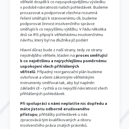
věřitelé dospěli k co nejuspokojivějšímu výsledku
v podobě návratnosti našich pohledávek. Budeme
prosazovat a podporovat všechna rozumná
řešení směřující k stanovenému cíli, budeme
podporovat činnost insolvenčního správce
směřující k co nejvyššímu výtěžku. V řádu několika
dnů se IFIS připojí k věřitelskému insolvenčnímu
návrhu, který byl na dlužníka již podán!
Hlavní důraz bude z naší strany, tedy ze strany
nejsilnějšího věřitele, kladen na
proces směřující
k co největšímu a nejrychlejšímu poměrnému
uspokojení všech přihlášených
věřitelů
. Případný reorganizační plán budeme
ovlivňovat a všemi zákonnými věřitelskými
instrumenty směřovat tak, aby byl naplněn
základní cíl – rychlá a co nejvyšší návratnost všech
přihlášených pohledávek.
Při spolupráci s námi neplatíte nic dopředu a
máte jistotu odborně erudovaného
přístupu
, přihlášky pohledávek u nás
zpracovává tým kvalifikovaných a oboru
insolvenčního práva znalých právníků.