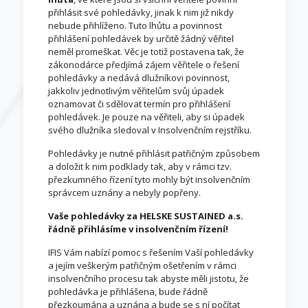
přihlásit své pohledávky, jinak k nim již nikdy
nebude přihlíženo. Tuto lhůtu a povinnost
přihlášení pohledávek by určitě žádný věřitel
neměl promeškat. Věc je totiž postavena tak, že
zákonodárce předjímá zájem věřitele o řešení
pohledávky a nedává dlužníkovi povinnost,
jakkoliv jednotlivým věřitelům svůj úpadek
oznamovat či sdělovat termín pro přihlášení
pohledávek. Je pouze na věřiteli, aby si úpadek
svého dlužníka sledoval v Insolvenčním rejstříku.
Pohledávky je nutné přihlásit patřičným způsobem
a doložit k nim podklady tak, aby v rámci tzv.
přezkumného řízení tyto mohly být insolvenčním
správcem uznány a nebyly popřeny.
Vaše pohledávky za HELSKE SUSTAINED a.s.
řádně přihlásíme v insolvenčním řízení!
IFIS Vám nabízí pomoc s řešením Vaší pohledávky
a jejím veškerým patřičným ošetřením v rámci
insolvenčního procesu tak abyste měli jistotu, že
pohledávka je přihlášena, bude řádně
přezkoumána a uznána a bude se s ní počítat