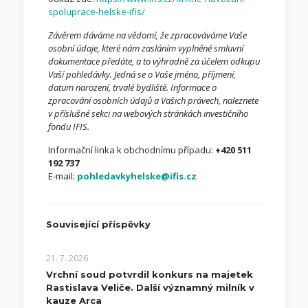
spoluprace-helske-ifis/
Závěrem dáváme na vědomí, že zpracováváme Vaše
osobní údaje, které nám zasláním vyplněné smluvní
dokumentace předáte, a to výhradně za účelem odkupu
Vaší pohledávky. Jedná se o Vaše jméno, příjmení,
datum narození, trvalé bydliště. Informace o
zpracování osobních údajů a Vašich právech, naleznete
v příslušné sekci na webových stránkách investičního
fondu IFIS.
Informační linka k obchodnímu případu:
+420 511
192 737
E-mail:
pohledavkyhelske@ifis.cz
Související příspěvky
21. 7. 2026
Vrchní soud potvrdil konkurs na majetek
Rastislava Veliče. Další významný milník v
kauze Arca