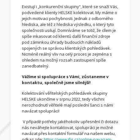
Existují i „konkurenční skupiny“, které se snaží Vás,
podvedené klienty HELSKE kolektovat. My máme o
jejich motivaci pochybnosti. Jednak z odborného
hlediska, ale též z hlediska výsledku, o který tyto
společnosti usilují. Domníváme se totiž, že cílem je
spíše inkasovat od klientů další finanční zdroje
pod záminkou úhrady budoucích nákladů
spojených se správou klientských pohledávek.
Nicméně reálný vliv na celý proces je zejména s
ohledem na možný rozsah zastoupení spíše
zanedbatelný.
Vážíme si spolupráce s Vámi, zůstaneme v
kontaktu, společně jsme silnější!
Kolektování věřitelských pohledávek skupiny
HELSKE ukončíme v srpnu 2022, tedy všichni
nerozhodnutí věřitelé mají poslední šanci s námi
navázat spolupráci!
V případě potřeby jakéhokoliv upřesnění či dotazu
nás neváhejte kontaktovat, spolupráci je možné
navázat přes kontaktní formulář na našem webu,
odkaz zde:
https://www.ifis.cz/online-navazani-