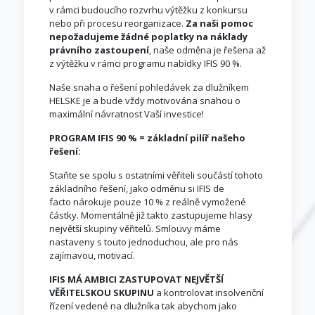
v rámci budoucího rozvrhu výtěžku z konkursu
nebo při procesu reorganizace.
Za naši
pomoc
nepožadujeme žádné poplatky na náklady
právního zastoupení
, naše odměna je řešena až
z výtěžku v rámci programu nabídky IFIS 90 %.
Naše snaha o řešení pohledávek za dlužníkem
HELSKE je a bude vždy motivována snahou o
maximální návratnost Vaší investice!
PROGRAM IFIS 90 % = základní pilíř našeho
řešení:
Staňte se spolu s ostatními věřiteli součástí tohoto
základního řešení, jako odměnu si IFIS de
facto nárokuje pouze 10 % z reálně vymožené
částky. Momentálně již takto zastupujeme hlasy
největší skupiny věřitelů. Smlouvy máme
nastaveny s touto jednoduchou, ale pro nás
zajímavou, motivací.
IFIS MÁ AMBICI ZASTUPOVAT NEJVĚTŠÍ
VĚŘITELSKOU SKUPINU
a kontrolovat insolvenční
řízení vedené na dlužníka tak abychom jako