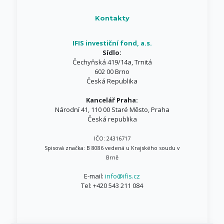
Kontakty
IFIS investiční fond, a.s.
Sídlo:
Čechyňská 419/14a, Trnitá
602 00 Brno
Česká Republika
Kancelář Praha:
Národní 41, 110 00 Staré Město, Praha
Česká republika
IČO: 24316717
Spisová značka: B 8086 vedená u Krajského soudu v
Brně
E-mail:
info@ifis.cz
Tel:
+420 543 211 084