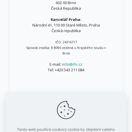
602 00 Brno
Česká Republika
Kancelář Praha:
Národní 41, 110 00 Staré Město, Praha
Česká republika
IČO: 24316717
Spisová značka: B 8086 vedená u Krajského soudu v
Brně
E-mail:
info@ifis.cz
Tel:
+420 543 211 084
© 1999 - 2026 IFIS.cz / Všechna práva vyhrazena
Tento web používá soubory cookie ke zlepšení vašeho
/ IFIS investiční fond, a.s.