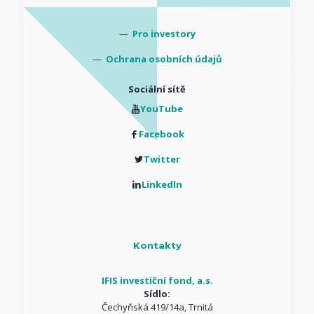
—
Pro investory
—
Ochrana osobních údajů
Sociální sítě
YouTube
Facebook
Twitter
Linkedln
Kontakty
IFIS investiční fond, a.s.
Sídlo:
Čechyňská 419/14a, Trnitá