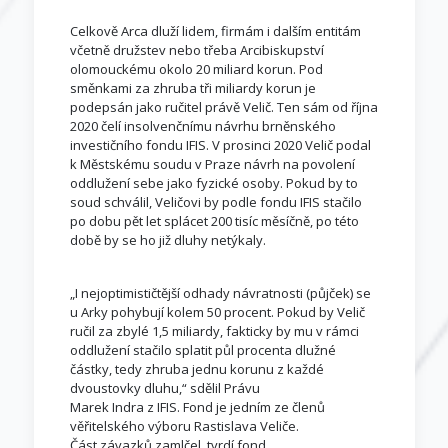
Celkově Arca dluží lidem, firmám i dalším entitám
včetně družstev nebo třeba Arcibiskupství
olomouckému okolo 20 miliard korun. Pod
směnkami za zhruba tři miliardy korun je
podepsán jako ručitel právě Velič. Ten sám od října
2020 čelí insolvenčnímu návrhu brněnského
investičního fondu IFIS. V prosinci 2020 Velič podal
k Městskému soudu v Praze návrh na povolení
oddlužení sebe jako fyzické osoby. Pokud by to
soud schválil, Veličovi by podle fondu IFIS stačilo
po dobu pět let splácet 200 tisíc měsíčně, po této
době by se ho již dluhy netýkaly.
„I nejoptimističtější odhady návratnosti (půjček) se
u Arky pohybují kolem 50 procent. Pokud by Velič
ručil za zbylé 1,5 miliardy, fakticky by mu v rámci
oddlužení stačilo splatit půl procenta dlužné
částky, tedy zhruba jednu korunu z každé
dvoustovky dluhu,“ sdělil Právu
Marek Indra z IFIS. Fond je jedním ze členů
věřitelského výboru Rastislava Veliče.
Část závazků zamlčel, tvrdí fond.