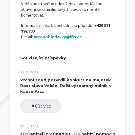
Velič kauzu svého oddlužení a potenciálního
zbavení se stamilionových závazků nechtěl
komentovat.
Informační linka k obchodnímu případu:
+420 511
192 733
E-mail:
arcapohledavky@ifis.as
Související příspěvky
21. 7. 2026
Vrchní soud potvrdil konkurs na majetek
Rastislava Veliče. Další významný milník v
kauze Arca
Číst více
30. 4. 2026
YD Capital je v úpadku, IFIS nabízí pomoc s