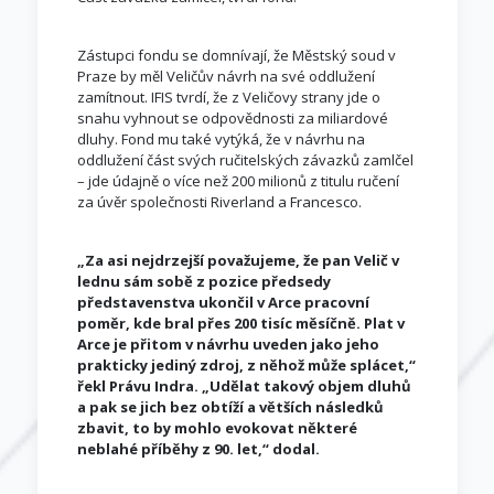
Zástupci fondu se domnívají, že Městský soud v
Praze by měl Veličův návrh na své oddlužení
zamítnout. IFIS tvrdí, že z Veličovy strany jde o
snahu vyhnout se odpovědnosti za miliardové
dluhy. Fond mu také vytýká, že v návrhu na
oddlužení část svých ručitelských závazků zamlčel
– jde údajně o více než 200 milionů z titulu ručení
za úvěr společnosti Riverland a Francesco.
„Za asi nejdrzejší považujeme, že pan Velič v
lednu sám sobě z pozice předsedy
představenstva ukončil v Arce pracovní
poměr, kde bral přes 200 tisíc měsíčně. Plat v
Arce je přitom v návrhu uveden jako jeho
prakticky jediný zdroj, z něhož může splácet,“
řekl Právu Indra. „Udělat takový objem dluhů
a pak se jich bez obtíží a větších následků
zbavit, to by mohlo evokovat některé
neblahé příběhy z 90. let,“ dodal.