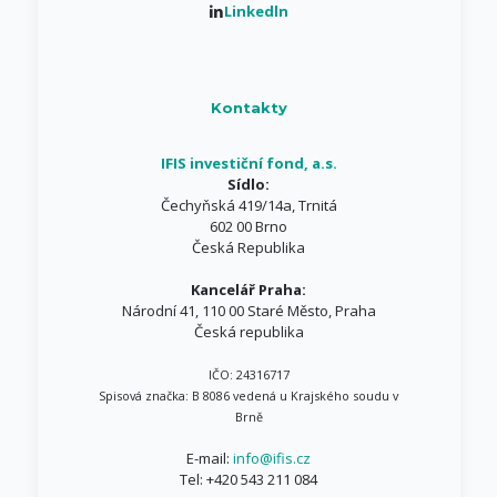
Linkedln
Kontakty
IFIS investiční fond, a.s.
Sídlo:
Čechyňská 419/14a, Trnitá
602 00 Brno
Česká Republika
Kancelář Praha:
Národní 41, 110 00 Staré Město, Praha
Česká republika
IČO: 24316717
Spisová značka: B 8086 vedená u Krajského soudu v
Brně
E-mail:
info@ifis.cz
Tel:
+420 543 211 084