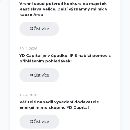
Vrchní soud potvrdil konkurs na majetek
Rastislava Veliče. Další významný milník v
kauze Arca
Číst více
30. 4. 2026
YD Capital je v úpadku, IFIS nabízí pomoc s
přihlášením pohledávek!
Číst více
16. 4. 2026
Věřitelé napadli vyvedení dodavatele
energií mimo skupinu YD Capital
Číst více