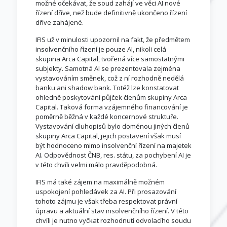
možné očekávat, že soud zahájí ve věci AI nové
řízení dříve, než bude definitivně ukončeno řízení
dříve zahájené.
IFIS už v minulosti upozornil na fakt, že předmětem
insolvenčního řízení je pouze AI, nikoli celá
skupina Arca Capital, tvořená více samostatnými
subjekty. Samotná AI se prezentovala zejména
vystavováním směnek, což z ní rozhodně nedělá
banku ani shadow bank. Totéž lze konstatovat
ohledně poskytování půjček členům skupiny Arca
Capital. Taková forma vzájemného financování je
poměrně běžná v každé koncernové struktuře.
Vystavování dluhopisů bylo doménou jiných členů
skupiny Arca Capital, jejich postavení však musí
být hodnoceno mimo insolvenční řízení na majetek
AI. Odpovědnost ČNB, res. státu, za pochybení AI je
v této chvíli velmi málo pravděpodobná.
IFIS má také zájem na maximálně možném
uspokojení pohledávek za AI. Při prosazování
tohoto zájmu je však třeba respektovat právní
úpravu a aktuální stav insolvenčního řízení. V této
chvíli je nutno vyčkat rozhodnutí odvolacího soudu