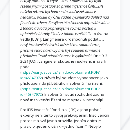
nebyly pojištěné a kryté….krize společnosti by byla
řešena jinými postupy za přímé ingerence ČNB…Dle
našeho názoru bychom se do současné situace
nedostali, pokud by ČNB řádně vykonávala dohled nad
finančním trhem. Za výkon této činnosti odpovídá stát a
z tohoto důvodu připravujeme rovněž postup k
uplatnění náhrady škody z tohoto vznikl.“.
Tato úvaha
vedla JUDr. J. Langmeiera k rozhodnutí podat „…
nový insolvenční návrh k Městskému soudu Praze,
přičemž tento návrh by měl být soudem primárně
předložen České národní bance k vyjádření.“.
Dne 9. 3.
2021 JUDr. Langmeier skutečně insolvenční návrh
podal
(
https://isir.justice.cz/isir/doc/dokument.PDF?
id=46347972
). Návrh byl soudem vyhodnocen jako
přistoupení do již běžícího insolvenčního řízení.
(
https://isir.justice.cz/isir/doc/dokument.PDF?
id=46347972
). Insolvenční soud rozhodně žádné
nové insolvenční řízení na majetek AI nezahájil.
Pro IFIS investiční fond, a.s. (IFIS) a jeho právní
experty není tento vývoj překvapením. Insolvenční
proces má svá jasná pravidla. Jedním z nich je
pravidlo „jeden dlužník = jedno řízení“. Nebylo