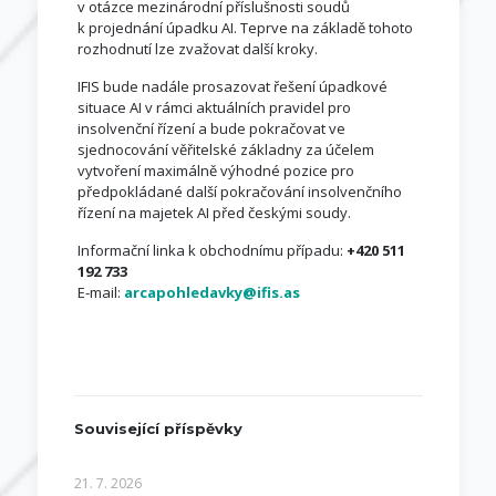
v otázce mezinárodní příslušnosti soudů
k projednání úpadku AI. Teprve na základě tohoto
rozhodnutí lze zvažovat další kroky.
IFIS bude nadále prosazovat řešení úpadkové
situace AI v rámci aktuálních pravidel pro
insolvenční řízení a bude pokračovat ve
sjednocování věřitelské základny za účelem
vytvoření maximálně výhodné pozice pro
předpokládané další pokračování insolvenčního
řízení na majetek AI před českými soudy.
Informační linka k obchodnímu případu:
+420 511
192 733
E-mail:
arcapohledavky@ifis.as
Související příspěvky
21. 7. 2026