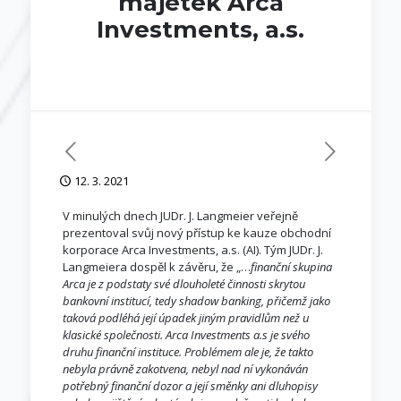
majetek Arca
Investments, a.s.
12. 3. 2021
V minulých dnech JUDr. J. Langmeier veřejně
prezentoval svůj nový přístup ke kauze obchodní
korporace Arca Investments, a.s. (AI). Tým JUDr. J.
Langmeiera dospěl k závěru, že „…
finanční skupina
Arca je z podstaty své dlouholeté činnosti skrytou
bankovní institucí, tedy shadow banking, přičemž jako
taková podléhá její úpadek jiným pravidlům než u
klasické společnosti. Arca Investments a.s je svého
druhu finanční instituce. Problémem ale je, že takto
nebyla právně zakotvena, nebyl nad ní vykonáván
potřebný finanční dozor a její směnky ani dluhopisy