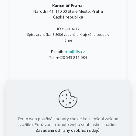
Kancelář Praha:
Národní 41, 110 00 Staré Město, Praha
Česká republika
IČO: 24316717
Spisová značka: B 8086 vedená u Krajského soudu v
Brně
E-mail:
info@ifis.cz
Tel:
+420 543 211 084
© 1999 - 2026 IFIS.cz / Všechna práva vyhrazena
Tento web používá soubory cookie ke zlepšení vašeho
/ IFIS investiční fond, a.s.
zážitku. Používáním tohoto webu souhlasíte s našimi
Zásadami ochrany osobních údajů
.