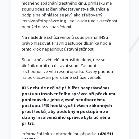
možného spáchání trestného činu, přihlášku měl
soudu odeslat člen představenstva dlužníka a
podpis na přihlášce se jeví jako zfalšovaný.
Insolvenční správce Ing. Lee Louda tuto skutečnost
bohužel nevzal na vědomí.
Na následné schůzi věřitelů soud přiznal IFISu
právo hlasovat. Právní zástupce dlužníka hodlá
tento krok napadnout ústavní stížností.
Soud schůzi věřitelů přerušil do doby, než se
dlužník obrátí na ústavní soud. Zásadní
rozhodnutí ve věci řešení úpadku Savoy padnou
na pokračování přerušené schůze věřitelů.
IFIS nebude nečině přihlížet nesprávnému
postupu insolvenčního správce při přezkumu
pohledávek a jeho zjevně neodbornému
postupu. IFIS hodlá využít všech zákonných
prostředků, aby podobným postupům ze
strany insolvenčního správce byla učiněna
přítrž.
Informační linka k obchodnímu případu:
+420 511