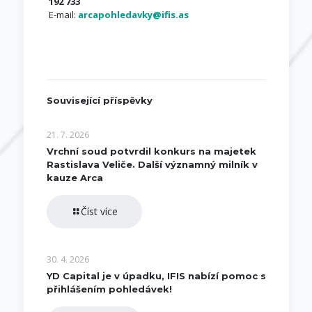
192 733
E-mail:
arcapohledavky@ifis.as
Související příspěvky
21. 7. 2026
Vrchní soud potvrdil konkurs na majetek
Rastislava Veliče. Další významný milník v
kauze Arca
Číst více
30. 4. 2026
YD Capital je v úpadku, IFIS nabízí pomoc s
přihlášením pohledávek!