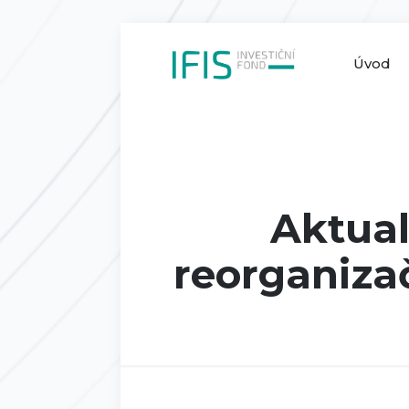
Úvod
Aktual
reorganizač