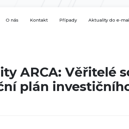
O nás
Kontakt
Případy
Aktuality do e-ma
ity ARCA: Věřitelé sc
ní plán investičníh