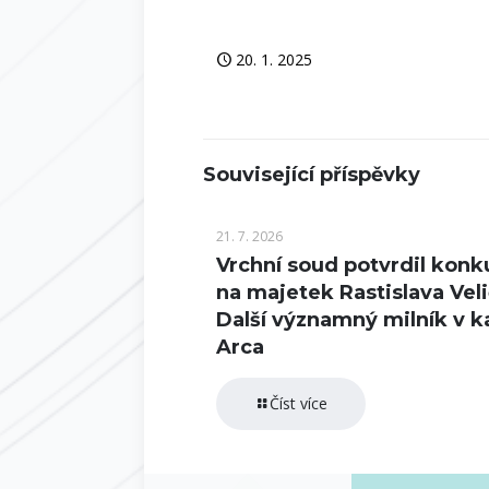
20. 1. 2025
Související příspěvky
21. 7. 2026
Vrchní soud potvrdil konk
na majetek Rastislava Veli
Další významný milník v k
Arca
Číst více