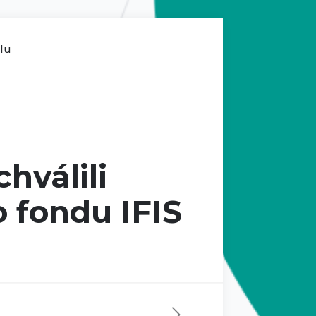
ilu
hválili
o fondu IFIS