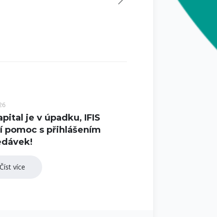
26
pital je v úpadku, IFIS
í pomoc s přihlášením
edávek!
Číst více