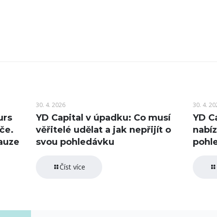
30. 4. 2026
30. 4. 20
urs
YD Capital v úpadku: Co musí
YD Ca
če.
věřitelé udělat a jak nepřijít o
nabíz
auze
svou pohledávku
pohl
Číst více