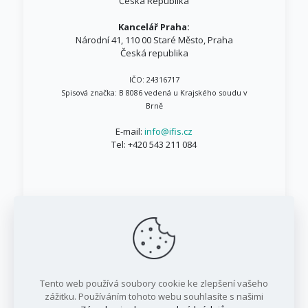
Česká Republika
Kancelář Praha:
Národní 41, 110 00 Staré Město, Praha
Česká republika
IČO: 24316717
Spisová značka: B 8086 vedená u Krajského soudu v
Brně
E-mail:
info@ifis.cz
Tel:
+420 543 211 084
© 1999 - 2026 IFIS.cz / Všechna práva vyhrazena
Tento web používá soubory cookie ke zlepšení vašeho
/ IFIS investiční fond, a.s.
zážitku. Používáním tohoto webu souhlasíte s našimi