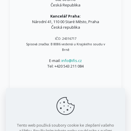
Česká Republika
Kancelář Praha:
Národní 41, 110 00 Staré Město, Praha
Česká republika
IČO: 24316717
Spisová značka: B 8086 vedená u Krajského soudu v
Brně
E-mail:
info@ifis.cz
Tel:
+420 543 211 084
© 1999 - 2026 IFIS.cz / Všechna práva vyhrazena
Tento web používá soubory cookie ke zlepšení vašeho
/ IFIS investiční fond, a.s.
zážitku. Používáním tohoto webu souhlasíte s našimi