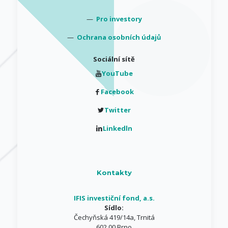
—
Pro investory
—
Ochrana osobních údajů
Sociální sítě
YouTube
Facebook
Twitter
Linkedln
Kontakty
IFIS investiční fond, a.s.
Sídlo:
Čechyňská 419/14a, Trnitá
602 00 Brno