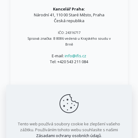
Kancelář Praha:
Národní 41, 110 00 Staré Město, Praha
Česká republika
IČO: 24316717
Spisová značka: B 8086 vedená u Krajského soudu v
Brně
E-mail:
info@ifis.cz
Tel:
+420 543 211 084
© 1999 - 2026 IFIS.cz / Všechna práva vyhrazena
Tento web používá soubory cookie ke zlepšení vašeho
/ IFIS investiční fond, a.s.
zážitku. Používáním tohoto webu souhlasíte s našimi
Zásadami ochrany osobních údajů
.