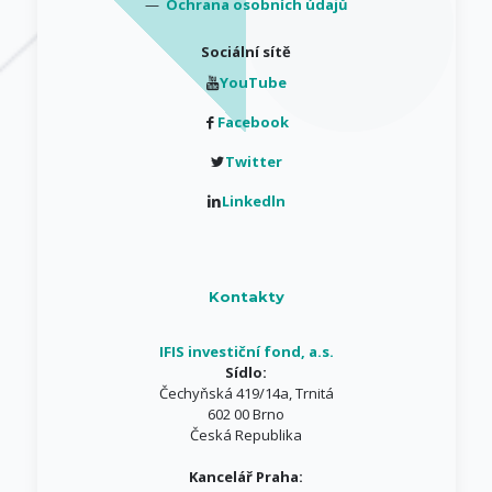
—
Ochrana osobních údajů
Sociální sítě
YouTube
Facebook
Twitter
Linkedln
Kontakty
IFIS investiční fond, a.s.
Sídlo:
Čechyňská 419/14a, Trnitá
602 00 Brno
Česká Republika
Kancelář Praha: