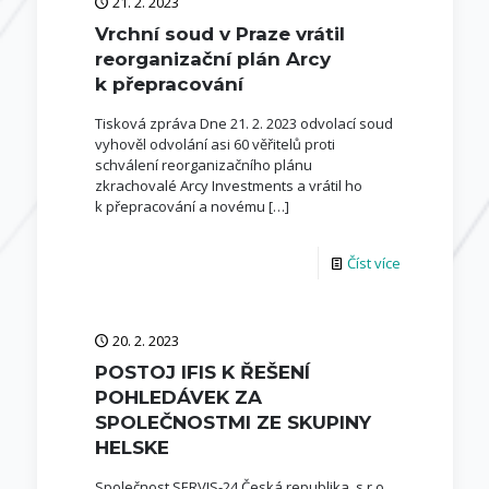
21. 2. 2023
Vrchní soud v Praze vrátil
reorganizační plán Arcy
k přepracování
Tisková zpráva Dne 21. 2. 2023 odvolací soud
vyhověl odvolání asi 60 věřitelů proti
schválení reorganizačního plánu
zkrachovalé Arcy Investments a vrátil ho
k přepracování a novému
[…]
Číst více
20. 2. 2023
POSTOJ IFIS K ŘEŠENÍ
POHLEDÁVEK ZA
SPOLEČNOSTMI ZE SKUPINY
HELSKE
Společnost SERVIS-24 Česká republika, s.r.o.