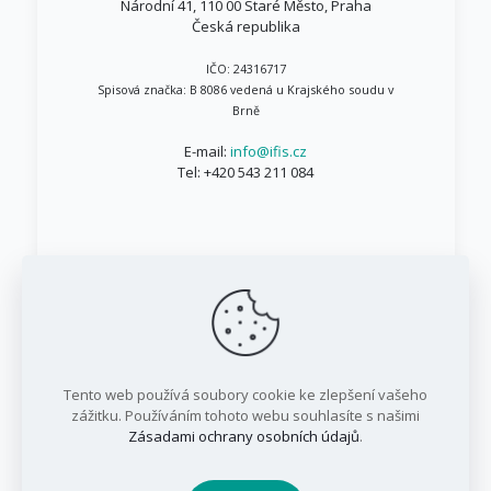
Národní 41, 110 00 Staré Město, Praha
Česká republika
IČO: 24316717
Spisová značka: B 8086 vedená u Krajského soudu v
Brně
E-mail:
info@ifis.cz
Tel:
+420 543 211 084
© 1999 - 2026 IFIS.cz / Všechna práva vyhrazena
Tento web používá soubory cookie ke zlepšení vašeho
/ IFIS investiční fond, a.s.
zážitku. Používáním tohoto webu souhlasíte s našimi
Zásadami ochrany osobních údajů
.