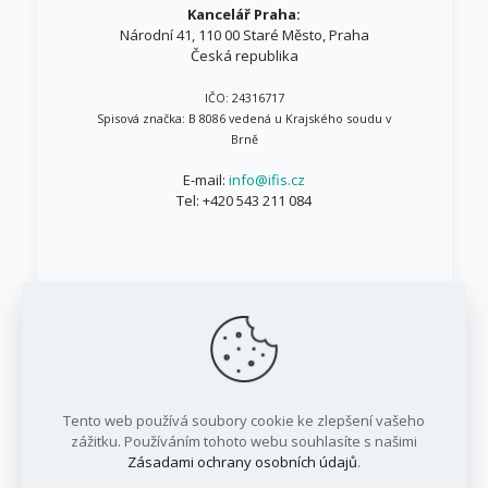
Kancelář Praha:
Národní 41, 110 00 Staré Město, Praha
Česká republika
IČO: 24316717
Spisová značka: B 8086 vedená u Krajského soudu v
Brně
E-mail:
info@ifis.cz
Tel:
+420 543 211 084
© 1999 - 2026 IFIS.cz / Všechna práva vyhrazena
Tento web používá soubory cookie ke zlepšení vašeho
/ IFIS investiční fond, a.s.
zážitku. Používáním tohoto webu souhlasíte s našimi
Zásadami ochrany osobních údajů
.