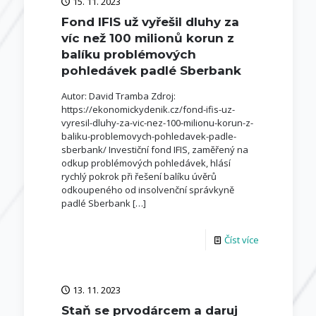
15. 11. 2023
Fond IFIS už vyřešil dluhy za
víc než 100 milionů korun z
balíku problémových
pohledávek padlé Sberbank
Autor: David Tramba Zdroj:
https://ekonomickydenik.cz/fond-ifis-uz-
vyresil-dluhy-za-vic-nez-100-milionu-korun-z-
baliku-problemovych-pohledavek-padle-
sberbank/ Investiční fond IFIS, zaměřený na
odkup problémových pohledávek, hlásí
rychlý pokrok při řešení balíku úvěrů
odkoupeného od insolvenční správkyně
padlé Sberbank
[…]
Číst více
13. 11. 2023
Staň se prvodárcem a daruj