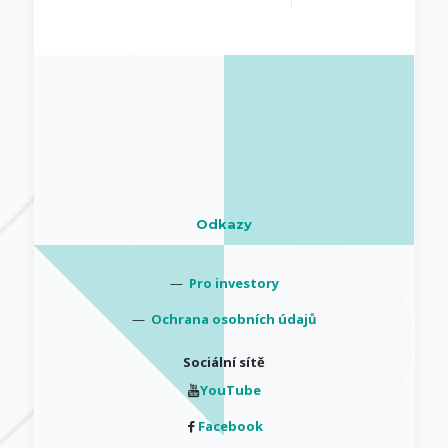
Odkazy
—
Pro investory
—
Ochrana osobních údajů
Sociální sítě
YouTube
Facebook