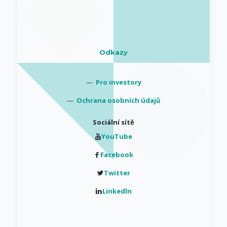
Odkazy
—
Pro investory
—
Ochrana osobních údajů
Sociální sítě
YouTube
Facebook
Twitter
Linkedln