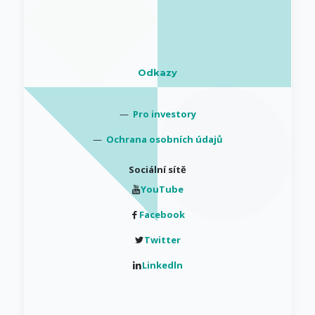
Odkazy
—
Pro investory
—
Ochrana osobních údajů
Sociální sítě
YouTube
Facebook
Twitter
Linkedln