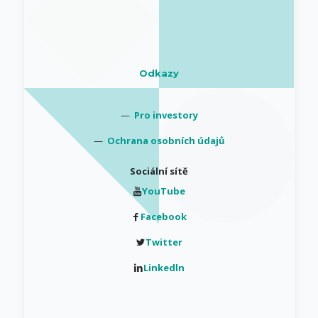
Odkazy
—
Pro investory
—
Ochrana osobních údajů
Sociální sítě
YouTube
Facebook
Twitter
Linkedln