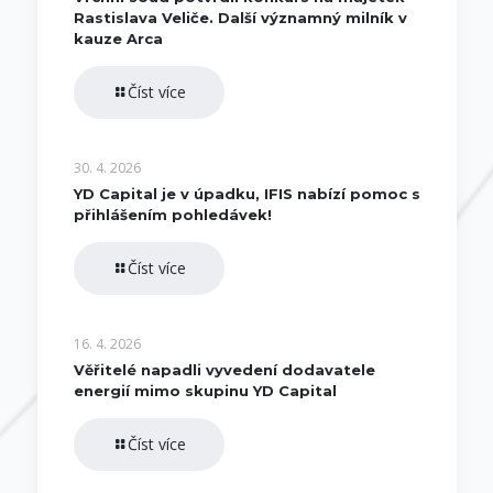
Rastislava Veliče. Další významný milník v
kauze Arca
Číst více
30. 4. 2026
YD Capital je v úpadku, IFIS nabízí pomoc s
přihlášením pohledávek!
Číst více
16. 4. 2026
Věřitelé napadli vyvedení dodavatele
energií mimo skupinu YD Capital
Číst více