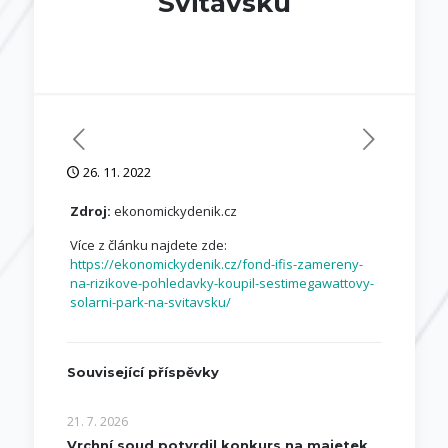
Svitavsku
26. 11. 2022
Zdroj:
ekonomickydenik.cz
Více z článku najdete zde:
https://ekonomickydenik.cz/fond-ifis-zamereny-
na-rizikove-pohledavky-koupil-sestimegawattovy-
solarni-park-na-svitavsku/
Související příspěvky
21. 7. 2026
Vrchní soud potvrdil konkurs na majetek