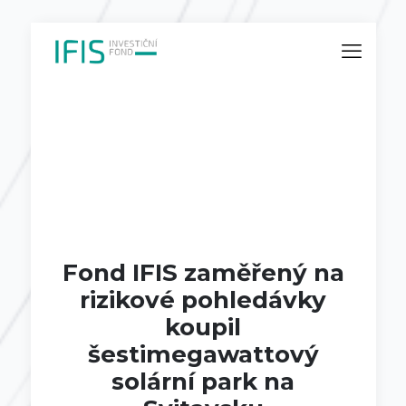
Fond IFIS zaměřený na
rizikové pohledávky
koupil
šestimegawattový
solární park na