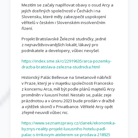
Mezitím se začaly naplňovat obavy o osud Arcy a
jejích dceřiných společností v Čechách i na
Slovensku, které měly zabezpečit uspokojení
věřitelů v českém i Slovenském insolvenčním
řízení.
Projekt Bratislavské Železné studničky, jedné
z nejnavštěvovanějších lokalit, lákavý pro
podnikatele a developery, vůbec nevyšel.
https://index.sme.sk/c/22919635/arca-pozemky-
drazba-bratislava-zelezna-studnicka.html
Historický Palác Bellevue na Smetanově nábřeží
v Praze, který je v majetku společnosti Francesko
z koncernu Arca, měl být podle plánů majitelů Arcy
proměněn v luxusní hotel. Nestalo se, palác zeje
prázdnotou a v únoru 2023 bude prodán v dražbě
a výtěžek skončí v Privatbance. Věřitelé Arcy opět
zřejmě neuvidí vůbec nic.
https://www.seznamzpravy.cz/clanek/ekonomika-
byznys-reality-projekt-luxusniho-hotelu-padl-
palac-s-trnkovym-atelierem-se-prodava-218925