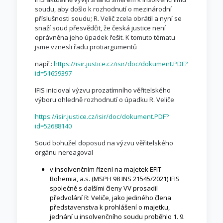
soudu, aby došlo k rozhodnutí o mezinárodní
příslušnosti soudu; R. Velič zcela obrátil a nyní se
snaží soud přesvědčit, že česká justice není
oprávněna jeho úpadek řešit. K tomuto tématu
jsme vznesli řadu protiargumentů
např.:
https://isir.justice.cz/isir/doc/dokument.PDF?
id=51659397
IFIS inicioval výzvu prozatímního věřitelského
výboru ohledně rozhodnutí o úpadku R. Veliče
https://isir.justice.cz/isir/doc/dokument.PDF?
id=52688140
Soud bohužel doposud na výzvu věřitelského
orgánu nereagoval
v insolvenčním řízení na majetek EFIT
Bohemia, a.s. (MSPH 98 INS 21545/2021) IFIS
společně s dalšími členy VV prosadil
předvolání R: Veliče, jako jediného člena
představenstva k prohlášení o majetku,
jednání u insolvenčního soudu proběhlo 1. 9.