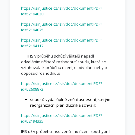
https://isir.justice.cz/isir/doc/dokument.PDF?
id=52194020
https://isir.justice.cz/isir/doc/dokument.PDF?
id=52194075
https://isir.justice.cz/isir/doc/dokument.PDF?
id=52194117
IFIS v průběhu schůzí věřitelů napadl
odvoláním některá rozhodnutí soudu, která se
vztahovala k průběhu řízení, o odvolání nebylo
doposud rozhodnuto
https://isir.justice.cz/isir/doc/dokument.PDF?
id=52608872
soud už vydal úplné znění usnesení, kterým
reorganizační plán dlužníka schválil:
https://isir.justice.cz/isir/doc/dokument.PDF?
id=52194335
IFIS už v průběhu insolvenčního řízení zpochybnil