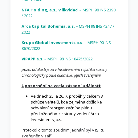
NFA Holding, a.s., v likvidaci
– MSPH 98 INS 2390
/ 2022
Arca Capital Bohemia, a.s.
– MSPH 98 INS 4247 /
2022
Krupa Global Investments a.s.
– MSPH 90 INS
8670/2022
VIPAPP a.s.
– MSPH 98 INS 10475/2022
pozn: události jsou v Insolvenčním rejstříku řazeny
chronologicky podle okamžiku jejich zveřejnění.
Upozornění na zcela zásadní události:
Ve dnech 25. a 26. 7. proběhly celkem 3
schůze věřitelů, kde zejména došlo ke
schválení reorganizačního plánu
předloženého ze strany vedení Arca
Investments, a.s.
Protokol o tomto soudním jednání byl v ISIRu
zveřejněn v září: