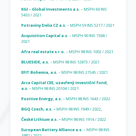
KGI – Global Investments a.s.
– MSPH 60 INS
5433 / 2021
Potraviny Delia CZ a.s.
– MSPH 59 INS 5217 / 2021
Acquisition Capital a.s.
– MSPH 90 INS 7368 /
2021
Afra real estate s.r.o.
– MSPH 98 INS 1002 / 2021
BLUESIDE, a.s.
– MSPH 98 INS 12873 / 2021
EFIT Bohemia, a.s.
– MSPH 98 INS 21545 / 2021
Arca Capital CEE, uzavřený investiční fond,
a.s.
– MSPH 98 INS 20104 / 2021
Pozitive Energy, a.s.
– MSPH 98 INS 1643 / 2022
BGQ Czech, a.s. –
MSPH 98 INS 1949 / 2022
,
České Lithium a.s. –
MSPH 98 INS 1914 / 2022
European Battery Alliance a.s.
– MSPH 98 INS
1987 / 2022