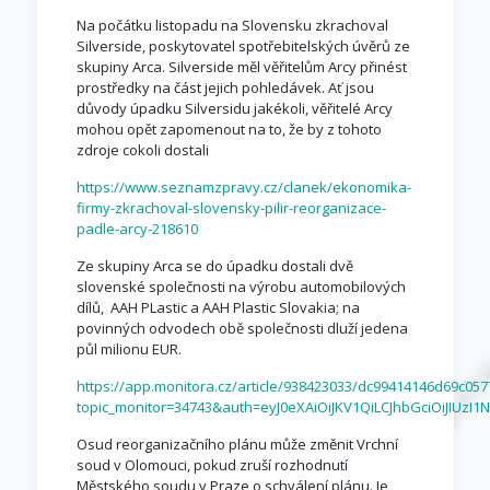
Na počátku listopadu na Slovensku zkrachoval
Silverside, poskytovatel spotřebitelských úvěrů ze
skupiny Arca. Silverside měl věřitelům Arcy přinést
prostředky na část jejich pohledávek. Ať jsou
důvody úpadku Silversidu jakékoli, věřitelé Arcy
mohou opět zapomenout na to, že by z tohoto
zdroje cokoli dostali
https://www.seznamzpravy.cz/clanek/ekonomika-
firmy-zkrachoval-slovensky-pilir-reorganizace-
padle-arcy-218610
Ze skupiny Arca se do úpadku dostali dvě
slovenské společnosti na výrobu automobilových
dílů, AAH PLastic a AAH Plastic Slovakia; na
povinných odvodech obě společnosti dluží jedena
půl milionu EUR.
https://app.monitora.cz/article/938423033/dc99414146d69c057
topic_monitor=34743&auth=eyJ0eXAiOiJKV1QiLCJhbGciOiJIU
Osud reorganizačního plánu může změnit Vrchní
soud v Olomouci, pokud zruší rozhodnutí
Městského soudu v Praze o schválení plánu. Je