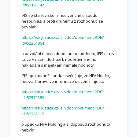
id=52191142
IFIS se stanoviskem insolvenčního soudu
nesouhlasí a proti druhému z rozhodnutí se
odvolal:
https://isir.justice.cz/isir/doc/dokument.PDF?
id=52261864
o odvolání nebylo doposud rozhodnuto, IFIS má za
to, že v řízení dochází k neoprávněnému
nakládání s majetkem nemalé hodnoty
IFIS opakovaně soudu osvědčuje, že NFA Holding
neuvádí pravdivé informace o svém majetku
https://isir.justice.cz/isir/doc/dokument.PDF?
id=52571389
https://isir.justice.cz/isir/doc/dokument.PDF?
id=52782119
o úpadku NFA Holding a.s. doposud rozhodnuto
nebylo