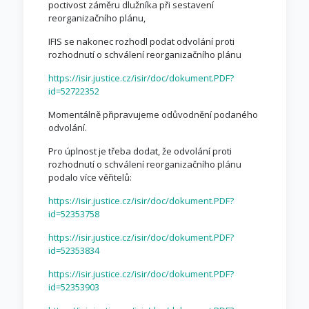
poctivost záměru dlužníka při sestavení
reorganizačního plánu,
IFIS se nakonec rozhodl podat odvolání proti
rozhodnutí o schválení reorganizačního plánu
https://isir.justice.cz/isir/doc/dokument.PDF?
id=52722352
Momentálně připravujeme odůvodnění podaného
odvolání.
Pro úplnost je třeba dodat, že odvolání proti
rozhodnutí o schválení reorganizačního plánu
podalo více věřitelů:
https://isir.justice.cz/isir/doc/dokument.PDF?
id=52353758
https://isir.justice.cz/isir/doc/dokument.PDF?
id=52353834
https://isir.justice.cz/isir/doc/dokument.PDF?
id=52353903