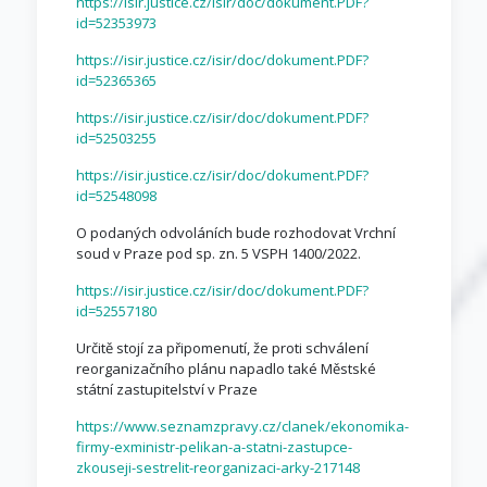
https://isir.justice.cz/isir/doc/dokument.PDF?
id=52353973
https://isir.justice.cz/isir/doc/dokument.PDF?
id=52365365
https://isir.justice.cz/isir/doc/dokument.PDF?
id=52503255
https://isir.justice.cz/isir/doc/dokument.PDF?
id=52548098
O podaných odvoláních bude rozhodovat Vrchní
soud v Praze pod sp. zn. 5 VSPH 1400/2022.
https://isir.justice.cz/isir/doc/dokument.PDF?
id=52557180
Určitě stojí za připomenutí, že proti schválení
reorganizačního plánu napadlo také Městské
státní zastupitelství v Praze
https://www.seznamzpravy.cz/clanek/ekonomika-
firmy-exministr-pelikan-a-statni-zastupce-
zkouseji-sestrelit-reorganizaci-arky-217148