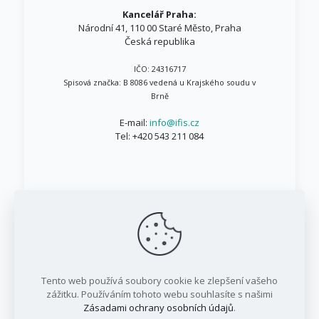
Kancelář Praha:
Národní 41, 110 00 Staré Město, Praha
Česká republika
IČO: 24316717
Spisová značka: B 8086 vedená u Krajského soudu v
Brně
E-mail:
info@ifis.cz
Tel:
+420 543 211 084
© 1999 - 2026 IFIS.cz / Všechna práva vyhrazena
Tento web používá soubory cookie ke zlepšení vašeho
/ IFIS investiční fond, a.s.
zážitku. Používáním tohoto webu souhlasíte s našimi
Zásadami ochrany osobních údajů
.