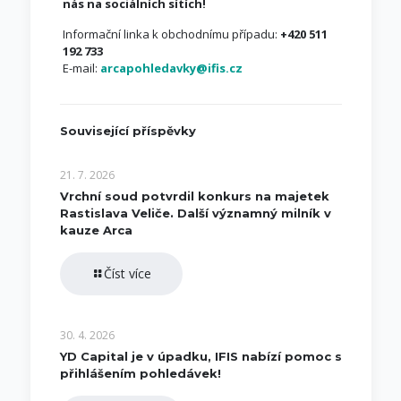
nás na sociálních sítích!
Informační linka k obchodnímu případu:
+420 511
192 733
E-mail:
arcapohledavky@ifis.cz
Související příspěvky
21. 7. 2026
Vrchní soud potvrdil konkurs na majetek
Rastislava Veliče. Další významný milník v
kauze Arca
Číst více
30. 4. 2026
YD Capital je v úpadku, IFIS nabízí pomoc s
přihlášením pohledávek!