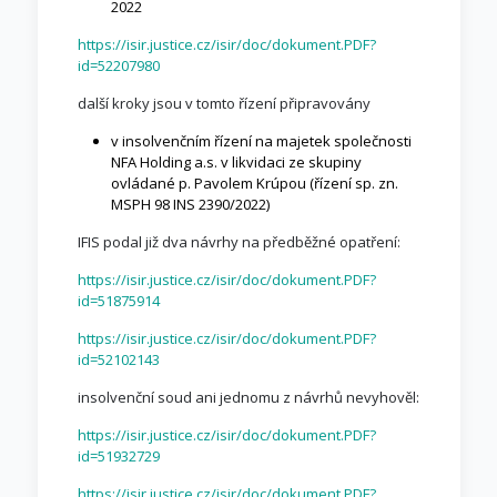
2022
https://isir.justice.cz/isir/doc/dokument.PDF?
id=52207980
další kroky jsou v tomto řízení připravovány
v insolvenčním řízení na majetek společnosti
NFA Holding a.s. v likvidaci ze skupiny
ovládané p. Pavolem Krúpou (řízení sp. zn.
MSPH 98 INS 2390/2022)
IFIS podal již dva návrhy na předběžné opatření:
https://isir.justice.cz/isir/doc/dokument.PDF?
id=51875914
https://isir.justice.cz/isir/doc/dokument.PDF?
id=52102143
insolvenční soud ani jednomu z návrhů nevyhověl:
https://isir.justice.cz/isir/doc/dokument.PDF?
id=51932729
https://isir.justice.cz/isir/doc/dokument.PDF?