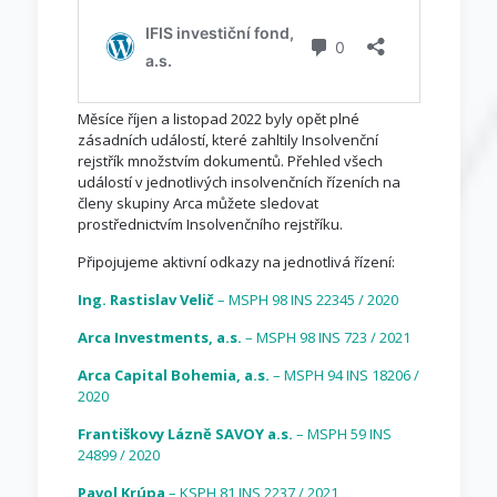
Měsíce říjen a listopad 2022 byly opět plné
zásadních událostí, které zahltily Insolvenční
rejstřík množstvím dokumentů. Přehled všech
událostí v jednotlivých insolvenčních řízeních na
členy skupiny Arca můžete sledovat
prostřednictvím Insolvenčního rejstříku.
Připojujeme aktivní odkazy na jednotlivá řízení:
Ing. Rastislav Velič
– MSPH 98 INS 22345 / 2020
Arca Investments, a.s.
– MSPH 98 INS 723 / 2021
Arca Capital Bohemia, a.s.
– MSPH 94 INS 18206 /
2020
Františkovy Lázně SAVOY a.s.
– MSPH 59 INS
24899 / 2020
Pavol Krúpa
– KSPH 81 INS 2237 / 2021