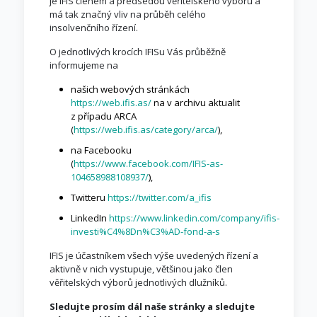
je IFIS členem a předsedou věřitelského výboru a
má tak značný vliv na průběh celého
insolvenčního řízení.
O jednotlivých krocích IFISu Vás průběžně
informujeme na
našich webových stránkách
https://web.ifis.as/
na v archivu aktualit
z případu ARCA
(
https://web.ifis.as/category/arca/
),
na Facebooku
(
https://www.facebook.com/IFIS-as-
104658988108937/
),
Twitteru
https://twitter.com/a_ifis
LinkedIn
https://www.linkedin.com/company/ifis-
investi%C4%8Dn%C3%AD-fond-a-s
IFIS je účastníkem všech výše uvedených řízení a
aktivně v nich vystupuje, většinou jako člen
věřitelských výborů jednotlivých dlužníků.
Sledujte prosím dál naše stránky a sledujte