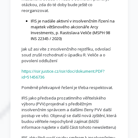
otázkou, zda do té doby bude ještě co
reorganizovat.
IFIS je nadále aktivní v insolvenčním řízení na
majetek většinového akcionáře Arcy
Investments, p. Rastislava Veliče (MSPH 98
INS 22345 / 2020)
Jak už asi víte z insolvenčního rejstříku, odvolací
soud zrušil rozhodnutí o úpadku R. Veliče a o
povolení oddlužení
https://isir.justice.cz/isir/doc/dokument.PDF?
id=51456736
Poměrně překvapivé řešení je třeba respektovat.
IFIS jako předseda prozatímního věřitelského
výboru (PVV) projednal s předběžným
insolvenčním správcem a dalšími členy PVV další
postup ve věci. Objevují se další nová zjištění, která
budou věřitele nepochybně zajímat (bližší
informace najdete v další části tohoto newsletteru)
IFIS aktuálně vyvíjí snahu směrem k insolvenčnímu