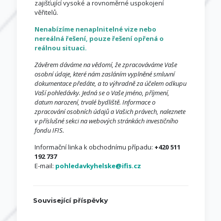
zajišťující vysoké a rovnoměrné uspokojení
věřitelů.
Nenabízíme nenaplnitelné vize nebo
nereálná řešení, pouze řešení opřená o
reálnou situaci.
Závěrem dáváme na vědomí, že zpracováváme Vaše
osobní údaje, které nám zasláním vyplněné smluvní
dokumentace předáte, a to výhradně za účelem odkupu
Vaší pohledávky. Jedná se o Vaše jméno, příjmení,
datum narození, trvalé bydliště. Informace o
zpracování osobních údajů a Vašich právech, naleznete
v příslušné sekci na webových stránkách investičního
fondu IFIS.
Informační linka k obchodnímu případu:
+420 511
192 737
E-mail:
pohledavkyhelske@ifis.cz
Související příspěvky