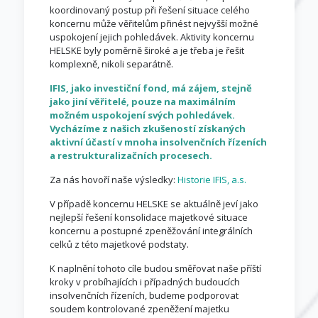
koordinovaný postup při řešení situace celého
koncernu může věřitelům přinést nejvyšší možné
uspokojení jejich pohledávek. Aktivity koncernu
HELSKE byly poměrně široké a je třeba je řešit
komplexně, nikoli separátně.
IFIS, jako investiční fond, má zájem, stejně
jako jiní věřitelé, pouze na maximálním
možném uspokojení svých pohledávek.
Vycházíme z našich zkušeností získaných
aktivní účastí v mnoha insolvenčních řízeních
a restrukturalizačních procesech.
Za nás hovoří naše výsledky:
Historie IFIS, a.s.
V případě koncernu HELSKE se aktuálně jeví jako
nejlepší řešení konsolidace majetkové situace
koncernu a postupné zpeněžování integrálních
celků z této majetkové podstaty.
K naplnění tohoto cíle budou směřovat naše příští
kroky v probíhajících i případných budoucích
insolvenčních řízeních, budeme podporovat
soudem kontrolované zpeněžení majetku