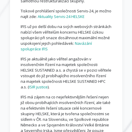
samotnou restrukturalizaci skupiny.
Tiskové prohlášení společnosti Servis-24, je možno
najít zde:
Aktuality Servis-24 HELSKE
IFIS už po delší dobu na svých webových stránkách
nabízí všem věřitelům koncernu HELSKE úzkou
spolupráci při snaze dosáhnout maximální možné
uspokojení jejich pohledávek:
Navázání
spolupráce IFIS
IFIS je aktuálně jako věřitel angažován v
insolvenčním řízení na majetek společnosti
HELSKE SUSTAINED a.s. a chystá se v pozici věřitele
vstoupit do již probíhajícího insolvenčního řízení
na majetek společnosti HELSKE SUSTAINED HPC
a.s. (
ISIR justice
).
IFIS má zájem na co nejefektivnějším řešení nejen
již obou probíhajících insolvenčních řízení, ale také
na efektivním řešení situace celé koncernové
skupiny HELSKE, která je tvořena společnostmi se
sídlem v ČR. na Slovensku, ve Spolkové republice
Německo a ve Spojeném Království Velké Británie
a Severního Irska. Jsme přesvědčeni, že pouze