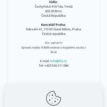
Sídlo:
Čechyňská 419/14a, Trnitá
602 00 Brno
Česká Republika
Kancelář Praha:
Národní 41, 110 00 Staré Město, Praha
Česká republika
IČO: 24316717
Spisová značka: B 8086 vedená u Krajského soudu v
Brně
E-mail:
info@ifis.cz
Tel:
+420 543 211 084