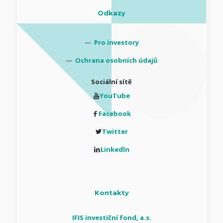
Odkazy
—
Pro investory
—
Ochrana osobních údajů
Sociální sítě
YouTube
Facebook
Twitter
Linkedln
Kontakty
IFIS investiční fond, a.s.