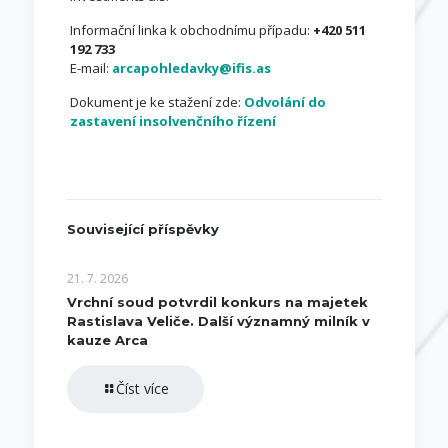
Informační linka k obchodnímu případu:
+420 511
192 733
E-mail:
arcapohledavky@ifis.as
Dokument je ke stažení zde:
Odvolání do
zastavení insolvenčního řízení
Související příspěvky
21. 7. 2026
Vrchní soud potvrdil konkurs na majetek
Rastislava Veliče. Další významný milník v
kauze Arca
Číst více