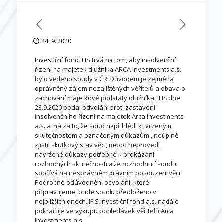
24. 9. 2020
Investiční fond IFIS trvá na tom, aby insolvenční
řízení na majetek dlužníka ARCA Investments a.s.
bylo vedeno soudy v ČR! Důvodem je zejména
oprávněný zájem nezajištěných věřitelů a obava o
zachování majetkové podstaty dlužníka. IFIS dne
23.9.2020 podal odvolání proti zastavení
insolvenčního řízení na majetek Arca Investments
a.s. a má za to, že soud nepřihlédl k tvrzeným
skutečnostem a označeným důkazům , neúplně
zjistil skutkový stav věci, neboť neprovedl
navržené důkazy potřebné k prokázání
rozhodných skutečností a že rozhodnutí soudu
spočívá na nesprávném právním posouzení věci.
Podrobné odůvodnění odvolání, které
připravujeme, bude soudu předloženo v
nejbližších dnech. IFIS investiční fond a.s. nadále
pokračuje ve výkupu pohledávek věřitelů Arca
Investments a.s.