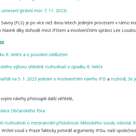
usnesení (právní moc 7. 11. 2023)
Savoy (FLS) je po více než dvou letech jediným procesem v rámci ins
 to hlavně díky dohodě mezi IFISem a insolvenčními správci Lee Loud
20
ku R. Veliče a o povolení oddlužení
telského výboru ohledně rozhodnutí o úpadku R. Veliče
nařídil na 5. 1. 2023 jednání o insolvenčním návrhu IFIS
a
rozhodl, že j
vými návrhy přistoupili další věřitelé,
dace Občanského fóra
oti rozhodnutí o mezinárodní příslušnosti Městského soudu odvolal
.
R
.
Vrchní soud v Praze fakticky potvrdil argumenty IFISu. naší společnos