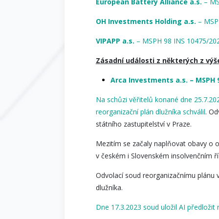
European Battery Alliance a.s.
– MS
OH Investments Holding a.s.
– MSP
VIPAPP a.s.
– MSPH 98 INS 10475/20
Zásadní události z některých z výš
Arca Investments a.s. – MSPH 
Na schůzi věřitelů konané dne 25.7.202
reorganizační plán dlužníka schválil
. Od
státního zastupitelství v Praze.
Mezitím se začaly naplňovat obavy o os
v českém i Slovenském insolvenčním ří
Odvolací soud reorganizačnímu plánu vy
dlužníka.
Dne 17.3.2023 soud uložil AI předložit 