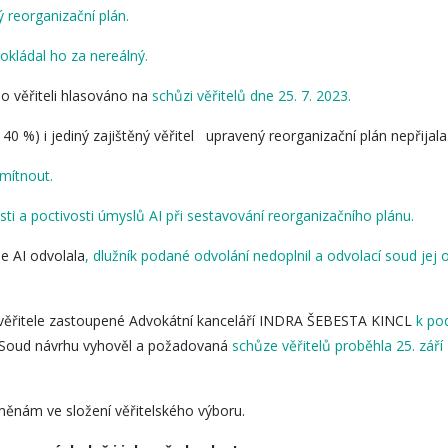
 reorganizační plán.
okládal ho za nereálný.
o věřiteli hlasováno na
schůzi věřitelů dne 25. 7. 2023.
 40 %) i jediný zajištěný věřitel upravený reorganizační plán nepřijala
mítnout.
sti a poctivosti úmyslů AI při sestavování reorganizačního plánu.
se AI odvolala
, dlužník podané odvolání nedoplnil a odvolací soud jej
a věřitele zastoupené Advokátní kanceláří INDRA ŠEBESTA KINCL
k po
Soud návrhu vyhověl a požadovaná
schůze věřitelů proběhla 25. zář
měnám ve složení věřitelského výboru.