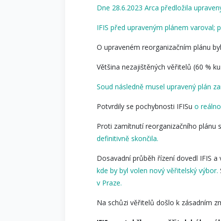
Dne 28.6.2023 Arca předložila upravený
IFIS před upraveným plánem varoval; p
O upraveném reorganizačním plánu byl
Většina nezajištěných věřitelů (60 % ku
Soud následně musel upravený plán za
Potvrdily se pochybnosti IFISu
o reálno
Proti zamítnutí reorganizačního plánu 
definitivně skončila.
Dosavadní průběh řízení dovedl IFIS 
kde by byl volen nový věřitelský výbor.
v Praze.
Na schůzi věřitelů došlo k zásadním z