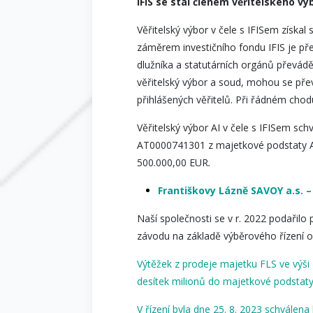
IFIS se stal členem věřitelského vý
Věřitelský výbor v čele s IFISem získal
záměrem investičního fondu IFIS je pře
dlužníka a statutárních orgánů převádě
věřitelský výbor a soud, mohou se pře
přihlášených věřitelů. Při řádném chod
Věřitelský výbor AI v čele s IFISem sch
AT0000741301 z majetkové podstaty AI 
500.000,00 EUR
.
Františkovy Lázně SAVOY a.s. –
Naší společnosti se v r. 2022 podařil
závodu na základě výběrového řízení
Výtěžek z prodeje majetku FLS ve výši 1
desítek milionů do majetkové podstat
V řízení byla dne 25. 8. 2023 schválen