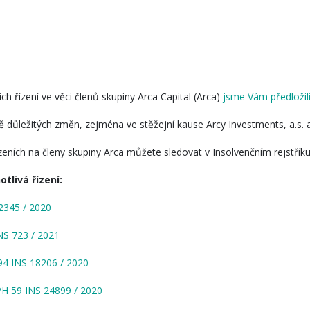
h řízení ve věci členů skupiny Arca Capital (Arca)
jsme Vám předložili
ě důležitých změn, zejména ve stěžejní kause Arcy Investments, a.s. a i
ízeních na členy skupiny Arca můžete sledovat v Insolvenčním rejstříku
tlivá řízení:
345 / 2020
S 723 / 2021
4 INS 18206 / 2020
H 59 INS 24899 / 2020