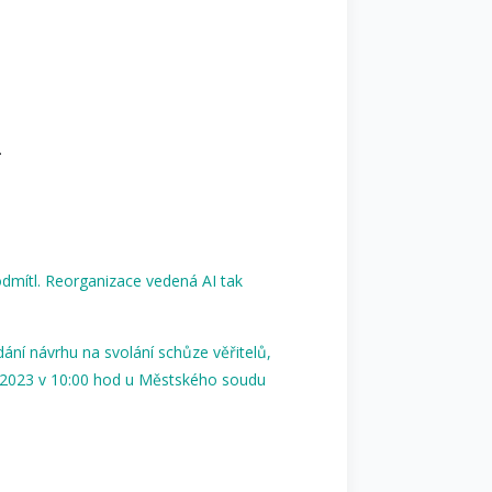
.
 odmítl. Reorganizace vedená AI tak
dání návrhu na svolání schůze věřitelů,
í 2023 v 10:00 hod u Městského soudu