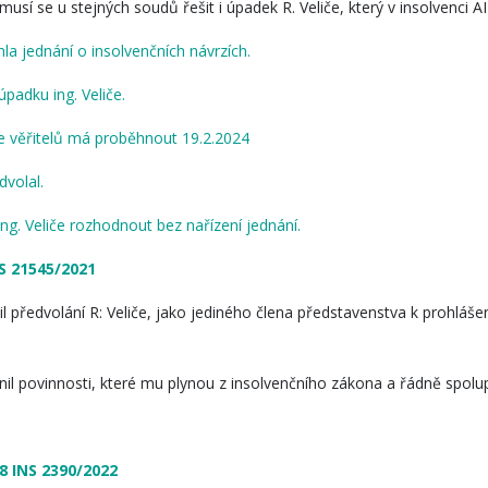
usí se u stejných soudů řešit i úpadek R. Veliče, který v insolvenci AI
a jednání o insolvenčních návrzích.
padku ing. Veliče.
e věřitelů má proběhnout 19.2.2024
dvolal.
ng. Veliče rozhodnout bez nařízení jednání.
S 21545/2021
il předvolání R: Veliče, jako jediného člena představenstva k prohláš
plnil povinnosti, které mu plynou z insolvenčního zákona a řádně spol
98 INS 2390/2022