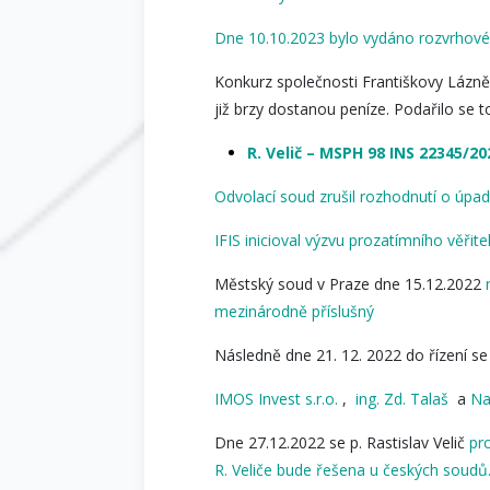
Dne 10.10.2023 bylo vydáno rozvrhové 
Konkurz společnosti Františkovy Lázně 
již brzy dostanou peníze. Podařilo se
R. Velič – MSPH 98 INS 22345/20
Odvolací soud zrušil rozhodnutí o úpad
IFIS inicioval výzvu prozatímního věři
Městský soud v Praze dne 15.12.2022
mezinárodně příslušný
Následně dne 21. 12. 2022 do řízení se s
IMOS Invest s.r.o.
,
ing. Zd. Talaš
a
Na
Dne 27.12.2022 se p. Rastislav Velič
pr
R. Veliče bude řešena u českých soudů