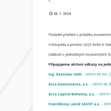
26. 1. 2024
Poslední přehled o průběhu insolvenčníc
V listopadu a prosinci 2023 došlo k řad
Události v jednotlivých insolvenčních ř
Připojujeme aktivní odkazy na jedno
Ing. Rastislav Velič
– MSPH 98 INS 22
Arca Investments, a.s.
– MSPH 98 IN
Arca Capital Bohemia, a.s.
– MSPH 9
Františkovy Lázně SAVOY a.s.
– MSP