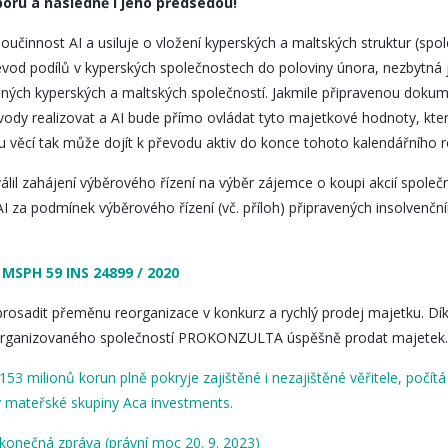
boru a následně i jeho předsedou!
 součinnost AI a usiluje o vložení kyperských a maltských struktur (sp
vod podílů v kyperských společnostech do poloviny února, nezbytná j
ných kyperských a maltských společností. Jakmile připravenou dokume
vody realizovat a AI bude přímo ovládat tyto majetkové hodnoty, kte
u věcí tak může dojít k převodu aktiv do konce tohoto kalendářního 
válil zahájení výběrového řízení na výběr zájemce o koupi akcií společ
za podmínek výběrového řízení (vč. příloh) připravených insolvenčním
 MSPH 59 INS 24899 / 2020
o prosadit přeměnu reorganizace v konkurz a rychlý prodej majetku. 
 organizovaného společností PROKONZULTA úspěšně prodat majetek.
53 milionů korun plně pokryje zajištěné i nezajištěné věřitele, počítá
y mateřské skupiny Aca investments.
a konečná zpráva (právní moc 20. 9. 2023)