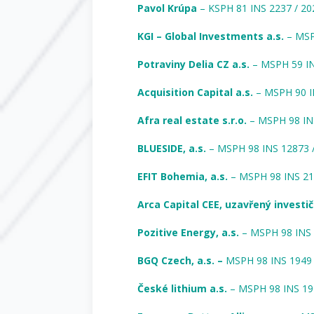
Pavol Krúpa
– KSPH 81 INS 2237 / 20
KGI – Global Investments a.s.
– MSP
Potraviny Delia CZ a.s.
– MSPH 59 IN
Acquisition Capital a.s.
– MSPH 90 I
Afra real estate s.r.o.
– MSPH 98 IN
BLUESIDE, a.s.
– MSPH 98 INS 12873 
EFIT Bohemia, a.s.
– MSPH 98 INS 21
Arca Capital CEE, uzavřený investič
Pozitive Energy, a.s.
– MSPH 98 INS 
BGQ Czech, a.s. –
MSPH 98 INS 1949 
České lithium a.s.
– MSPH 98 INS 19