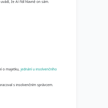
 uvádí, že AI řídí hlavně on sám.
ení o majetku,
jednání u insolvenčního
upracoval s insolvenčním správcem.