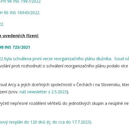
PH 98 INS 1987/2022
H 90 INS 16943/2022
22
e uvedených řízení:
98 INS 723/2021
2 byla schválena první verze reorganizačního plánu dlužníka.
Soud ná
volání proti rozhodnutí o schválení reorganizačního plánu podalo více
ud Arcy a jejích dceřiných společností v Čechách i na Slovensku, kte
zení (srov.
náš newsletter z 2.5.2023
).
četl nepřesné rozdělení věřitelů do jednotlivých skupin a neúplné n
nový reoplán do 120 dnů (tj. do cca do 17.7.2023)
.