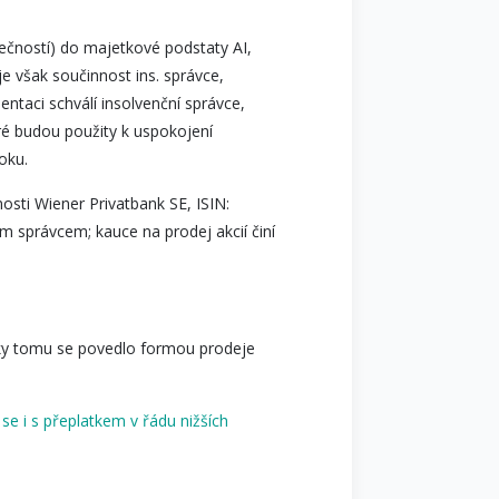
olečností) do majetkové podstaty AI,
e však součinnost ins. správce,
ntaci schválí insolvenční správce,
ré budou použity k uspokojení
roku.
nosti Wiener Privatbank SE, ISIN:
 správcem; kauce na prodej akcií činí
Díky tomu se povedlo formou prodeje
 se i s přeplatkem v řádu nižších