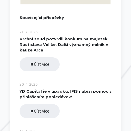
Související příspěvky
21. 7. 2026
Vrchní soud potvrdil konkurs na majetek
Rastislava Veliče. Další významný milník v
kauze Arca
Číst více
30. 4. 2026
YD Capital je v úpadku, IFIS nabízí pomoc s
přihlášením pohledávek!
Číst více