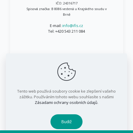
IČO: 24316717
Spisová značka: B 8086 vedená u Krajského soudu v
Brně
E-mail:
info@ifis.cz
Tel:
+420 543 211 084
© 1999 - 2026 IFIS.cz / Všechna práva vyhrazena
Tento web používá soubory cookie ke zlepšení vašeho
/ IFIS investiční fond, a.s.
zážitku. Používáním tohoto webu souhlasíte s našimi
Zásadami ochrany osobních údajů
.
Budiž