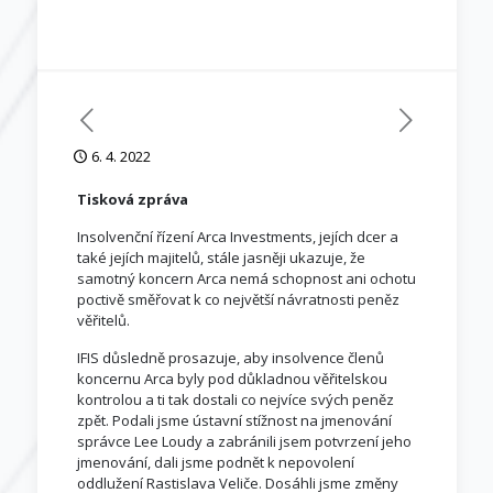
6. 4. 2022
Tisková zpráva
Insolvenční řízení Arca Investments, jejích dcer a
také jejích majitelů, stále jasněji ukazuje, že
samotný koncern Arca nemá schopnost ani ochotu
poctivě směřovat k co největší návratnosti peněz
věřitelů.
IFIS důsledně prosazuje, aby insolvence členů
koncernu Arca byly pod důkladnou věřitelskou
kontrolou a ti tak dostali co nejvíce svých peněz
zpět. Podali jsme ústavní stížnost na jmenování
správce Lee Loudy a zabránili jsem potvrzení jeho
jmenování, dali jsme podnět k nepovolení
oddlužení Rastislava Veliče. Dosáhli jsme změny