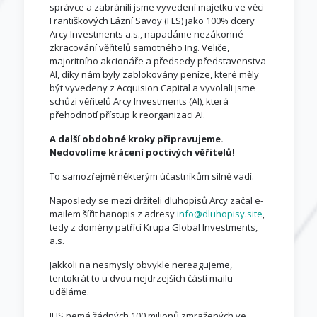
správce a zabránili jsme vyvedení majetku ve věci
Františkových Lázní Savoy (FLS) jako 100% dcery
Arcy Investments a.s., napadáme nezákonné
zkracování věřitelů samotného Ing. Veliče,
majoritního akcionáře a předsedy představenstva
AI, díky nám byly zablokovány peníze, které měly
být vyvedeny z Acquision Capital a vyvolali jsme
schůzi věřitelů Arcy Investments (AI), která
přehodnotí přístup k reorganizaci AI.
A další obdobné kroky připravujeme.
Nedovolíme krácení poctivých věřitelů!
To samozřejmě některým účastníkům silně vadí.
Naposledy se mezi držiteli dluhopisů Arcy začal e-
mailem šířit hanopis z adresy
info@dluhopisy.site
,
tedy z domény patřící Krupa Global Investments,
a.s.
Jakkoli na nesmysly obvykle nereagujeme,
tentokrát to u dvou nejdrzejších částí mailu
uděláme.
IFIS nemá žádných 100 milionů zmražených ve