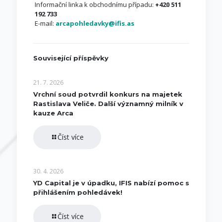
Informační linka k obchodnímu případu:
+420 511
192 733
E-mail:
arcapohledavky@ifis.as
Související příspěvky
21. 7. 2026
Vrchní soud potvrdil konkurs na majetek
Rastislava Veliče. Další významný milník v
kauze Arca
Číst více
30. 4. 2026
YD Capital je v úpadku, IFIS nabízí pomoc s
přihlášením pohledávek!
Číst více