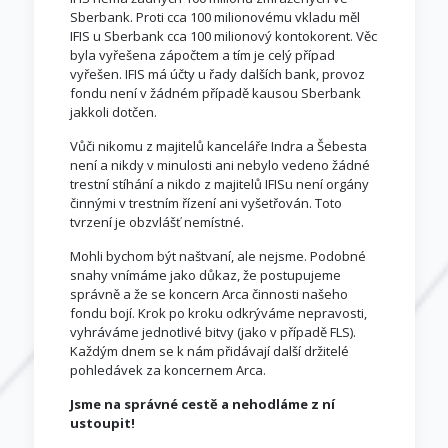
Sberbank. Proti cca 100 milionovému vkladu měl
IFIS u Sberbank cca 100 milionový kontokorent. Věc
byla vyřešena zápočtem a tím je celý případ
vyřešen. IFIS má účty u řady dalších bank, provoz
fondu není v žádném případě kausou Sberbank
jakkoli dotčen.
Vůči nikomu z majitelů kanceláře Indra a Šebesta
není a nikdy v minulosti ani nebylo vedeno žádné
trestní stíhání a nikdo z majitelů IFISu není orgány
činnými v trestním řízení ani vyšetřován. Toto
tvrzení je obzvlášť nemístné.
Mohli bychom být naštvaní, ale nejsme. Podobné
snahy vnímáme jako důkaz, že postupujeme
správně a že se koncern Arca činnosti našeho
fondu bojí. Krok po kroku odkrýváme nepravosti,
vyhráváme jednotlivé bitvy (jako v případě FLS).
Každým dnem se k nám přidávají další držitelé
pohledávek za koncernem Arca.
Jsme na správné cestě a nehodláme z ní
ustoupit!