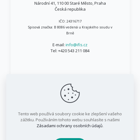
Národní 41, 110 00 Staré Město, Praha
Česká republika
IČO: 24316717
Spisová značka: B 8086 vedená u Krajského soudu v
Brně
E-mail:
info@ifis.cz
Tel:
+420 543 211 084
© 1999 - 2026 IFIS.cz / Všechna práva vyhrazena
Tento web používá soubory cookie ke zlepšení vašeho
/ IFIS investiční fond, a.s.
zážitku. Používáním tohoto webu souhlasíte s našimi
Zásadami ochrany osobních údajů
.