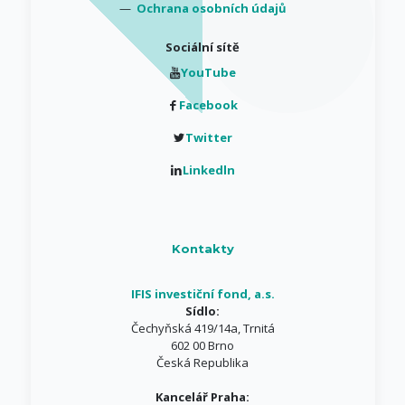
—
Ochrana osobních údajů
Sociální sítě
YouTube
Facebook
Twitter
Linkedln
Kontakty
IFIS investiční fond, a.s.
Sídlo:
Čechyňská 419/14a, Trnitá
602 00 Brno
Česká Republika
Kancelář Praha: