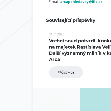
E-mail:
arcapohledavky@ifis.as
Související příspěvky
21. 7. 2026
Vrchní soud potvrdil konk
na majetek Rastislava Veli
Další významný milník v k
Arca
Číst více