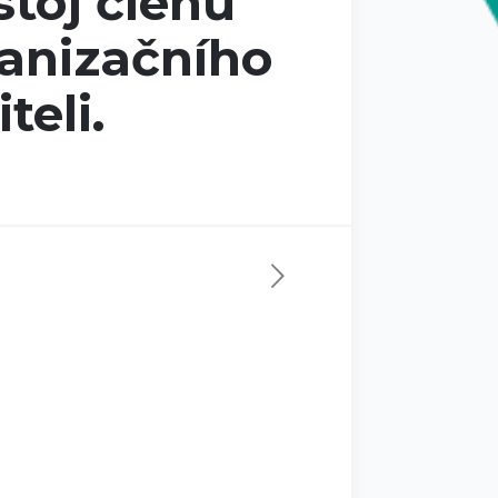
stoj členů
anizačního
teli.