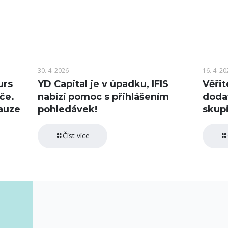
30. 4. 2026
16. 4. 20
urs
YD Capital je v úpadku, IFIS
Věřit
če.
nabízí pomoc s přihlášením
doda
auze
pohledávek!
skupi
Číst více