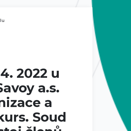
ilu
4. 2022 u
avoy a.s.
nizace a
kurs. Soud