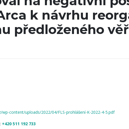
val na negativní po
Arca k návrhu reorg
u předloženého věři
cz/wp-content/uploads/2022/04/FLS-prohlášení-K-2022-4-5.pdf
:
+420 511 192 733