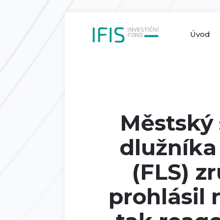
Úvod
Městský 
dlužníka
(FLS) z
prohlásil