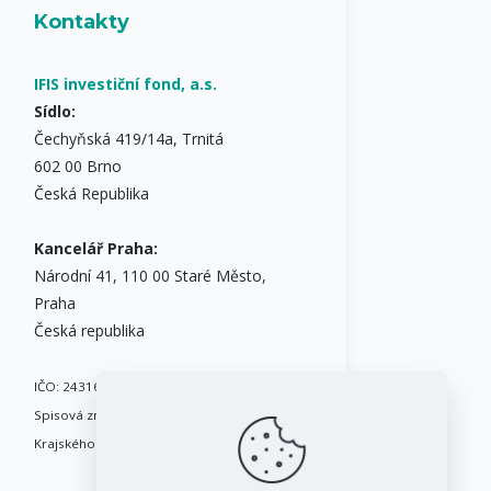
Kontakty
IFIS investiční fond, a.s.
Sídlo:
Čechyňská 419/14a, Trnitá
602 00 Brno
Česká Republika
Kancelář Praha:
Národní 41, 110 00 Staré Město,
Praha
Česká republika
IČO: 24316717
Spisová značka: B 8086 vedená u
Krajského soudu v Brně