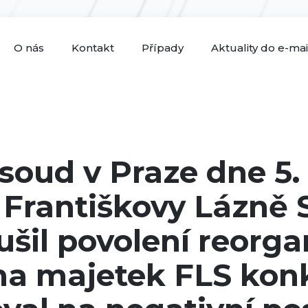
O nás
Kontakt
Případy
Aktuality do e-ma
soud v Praze dne 5. 
 Františkovy Lázně S
rušil povolení reorga
 na majetek FLS kon