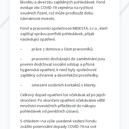
likviditu a diverzitu zajištěných pohledávek. Fond
eviduje vliv COVID-19 zejména na rychlost
soudních řízení, což může prodloužit dobu
návratnosti investic.
Fond a pracovníci společnosti MIDESTA, s.r.o., kteří
zajišťují správu portfolií pohledávek, přijali
následující opatření:
– práce z domova u části pracovníků;
– pracovníci docházející do zaměstnání jsou
povinni dodržovat sociální odstup a přísná
hygienická opatření, k nimž byly společností
zajištěny ochranné a desinfekční prostředky;
– omezení osobních kontaktů s klienty.
Celkový dopad opatření lze očekávat až po jejich
skončení. Po skončení opatření očekáváme větší
množství investičních příležitostí do nákupu
pohledávek od peněžních ústavů.
S ohledem i na výše uvedené vedení Fondu
zvážilo potenciální dopady COVID-19 na své