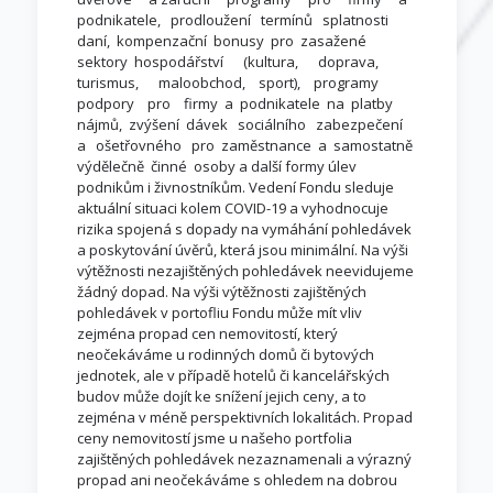
podnikatele, prodloužení termínů splatnosti
daní, kompenzační bonusy pro zasažené
sektory hospodářství (kultura, doprava,
turismus, maloobchod, sport), programy
podpory pro firmy a podnikatele na platby
nájmů, zvýšení dávek sociálního zabezpečení
a ošetřovného pro zaměstnance a samostatně
výdělečně činné osoby a další formy úlev
podnikům i živnostníkům. Vedení Fondu sleduje
aktuální situaci kolem COVID-19 a vyhodnocuje
rizika spojená s dopady na vymáhání pohledávek
a poskytování úvěrů, která jsou minimální. Na výši
výtěžnosti nezajištěných pohledávek neevidujeme
žádný dopad. Na výši výtěžnosti zajištěných
pohledávek v portofliu Fondu může mít vliv
zejména propad cen nemovitostí, který
neočekáváme u rodinných domů či bytových
jednotek, ale v případě hotelů či kancelářských
budov může dojít ke snížení jejich ceny, a to
zejména v méně perspektivních lokalitách. Propad
ceny nemovitostí jsme u našeho portfolia
zajištěných pohledávek nezaznamenali a výrazný
propad ani neočekáváme s ohledem na dobrou