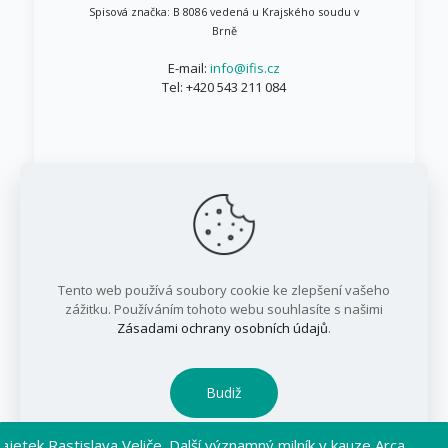
Spisová značka: B 8086 vedená u Krajského soudu v
Brně
E-mail:
info@ifis.cz
Tel:
+420 543 211 084
© 1999 - 2026 IFIS.cz / Všechna práva vyhrazena
Tento web používá soubory cookie ke zlepšení vašeho
/ IFIS investiční fond, a.s.
zážitku. Používáním tohoto webu souhlasíte s našimi
Zásadami ochrany osobních údajů
.
Budiž
ek Rastislava Veliče. Další významný milník v kauze Arca