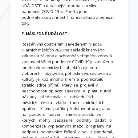
UDÁLOSTI“ o detailnější informace o vlivu
pandemie COVID-19 na Fond a jeho
podnikatelskou činnost, finanční situaci a peněžní
toky.
F. NÁSLEDNÉ UDÁLOSTI
Rozsáhlými opatřeními zavedenými vládou
v jarních měsících 2020 na základě krizového
zákona a zákona o ochranně veřejného zdraví k
zastavení šíření pandemie COVID-19 je zasaženo
mnoho ekonomických subjektů zejména
v oborech – ubytování, pohostinství, cestování a
kultury. Jelikož mnoho firem a podnikatelů
ztratilo zdroj příjmů, který se projevil v
neschopnosti splácet závazky a platit nutné
náklady, představila v následujících
měsících česká vláda řadu zmírňujících
opatření. K těm patřilo představení programů
na podporu udržení zaměstnanosti, ve
kterých mohly zasažené podniky žádat o
kompenzace vyplacených mezd, programy na
podporu inovativních řešení v boji s pandemií,
úvěrové a záruční programy pro firmy a