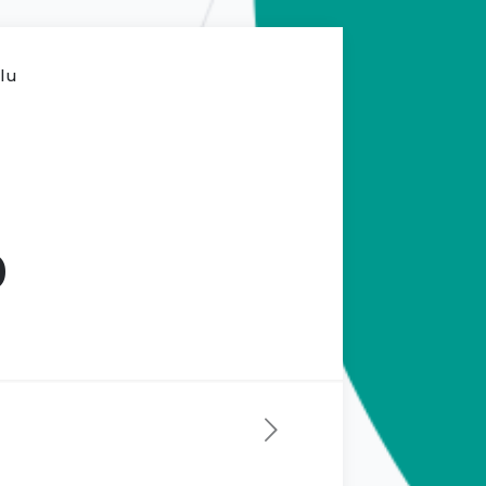
ilu
0