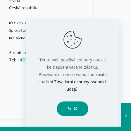
Praha
Česká republika
IČO: 24316717
Spisová značka: B 8086 vedená u
Krajského soudu v Brně
E-mail:
info@ifis.cz
Tel:
+420 543 211 084
Tento web používá soubory cookie
ke zlepšení vašeho zážitku.
Používáním tohoto webu souhlasíte
s našimi
Zásadami ochrany osobních
údajů
.
Budiž