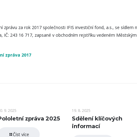
 zprávu za rok 2017 společnosti IFIS investiční fond, a.s., se sídle
a, IČ: 243 16 717, zapsané v obchodním rejstříku vedeném Městským
ní zpráva 2017
0. 9. 2025
19. 8. 2025
Pololetní zpráva 2025
Sdělení klíčových
informací
Číst více