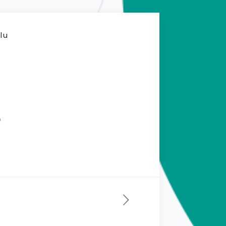
ilu
7