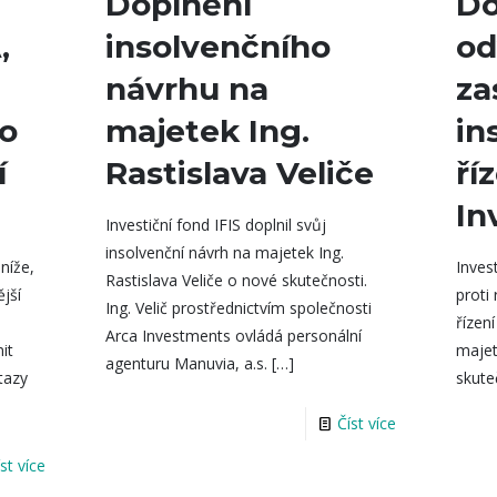
Doplnění
Do
,
insolvenčního
od
návrhu na
za
 o
majetek Ing.
in
í
Rastislava Veliče
ří
In
Investiční fond IFIS doplnil svůj
insolvenční návrh na majetek Ing.
 níže,
Inves
Rastislava Veliče o nové skutečnosti.
ější
proti
Ing. Velič prostřednictvím společnosti
řízen
Arca Investments ovládá personální
nit
majet
agenturu Manuvia, a.s.
[…]
tazy
skute
Číst více
íst více