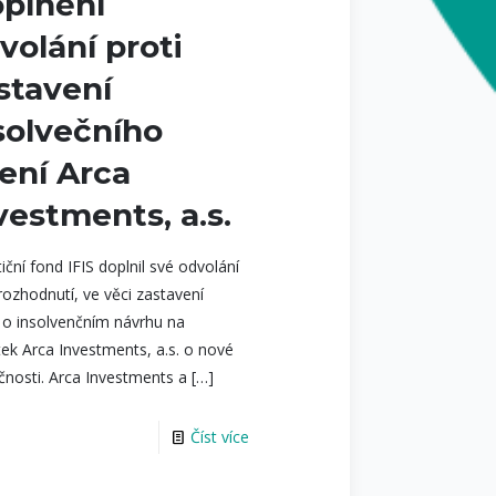
plnění
volání proti
stavení
solvečního
zení Arca
vestments, a.s.
tiční fond IFIS doplnil své odvolání
 rozhodnutí, ve věci zastavení
í o insolvenčním návrhu na
ek Arca Investments, a.s. o nové
čnosti. Arca Investments a
[…]
Číst více