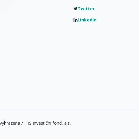
Twitter
Linkedln
yhrazena / IFIS investiční fond, a.s.