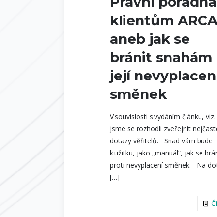
Právní poradna
klientům ARCA
aneb jak se
bránit snahám
její nevyplacen
směnek
V souvislosti s vydáním článku, viz.
jsme se rozhodli zveřejnit nejčast
dotazy věřitelů. Snad vám bude
k užitku, jako „manuál“, jak se brá
proti nevyplacení směnek. Na do
[…]
Č