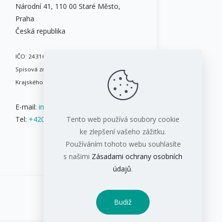
Národní 41, 110 00 Staré Město,
Praha
Česká republika
IČO: 24316717
Spisová značka: B 8086 vedená u
Krajského soudu v Brně
E-mail:
info@ifis.cz
Tel:
+420 543 211 084
Tento web používá soubory cookie
ke zlepšení vašeho zážitku.
Používáním tohoto webu souhlasíte
s našimi
Zásadami ochrany osobních
údajů
.
Budiž