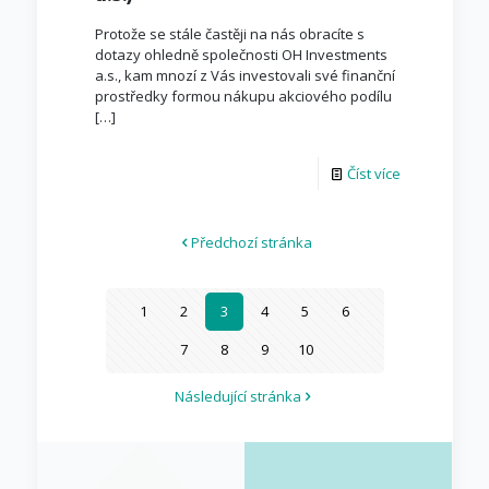
Protože se stále častěji na nás obracíte s
dotazy ohledně společnosti OH Investments
a.s., kam mnozí z Vás investovali své finanční
prostředky formou nákupu akciového podílu
[…]
Číst více
Předchozí stránka
1
2
3
4
5
6
7
8
9
10
Následující stránka