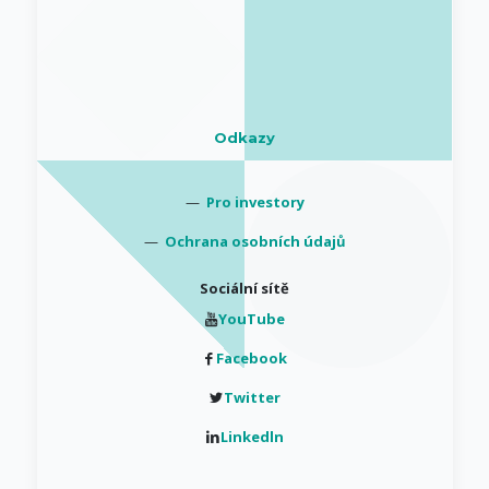
Odkazy
—
Pro investory
—
Ochrana osobních údajů
Sociální sítě
YouTube
Facebook
Twitter
Linkedln