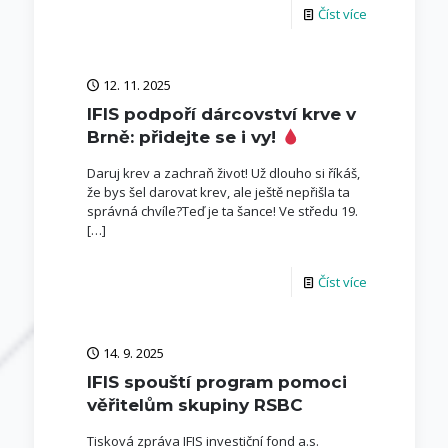
Číst více
12. 11. 2025
IFIS podpoří dárcovství krve v
Brně: přidejte se i vy!
Daruj krev a zachraň život! Už dlouho si říkáš,
že bys šel darovat krev, ale ještě nepřišla ta
správná chvíle?Teď je ta šance! Ve středu 19.
[…]
Číst více
14. 9. 2025
IFIS spouští program pomoci
věřitelům skupiny RSBC
Tisková zpráva IFIS investiční fond a.s.