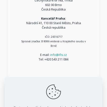
Čechyňská 419/14a, Trnitá
602 00 Brno
Česká Republika
Kancelář Praha:
Národní 41, 110 00 Staré Město, Praha
Česká republika
IČO: 24316717
Spisová značka: B 8086 vedená u Krajského soudu v
Brně
E-mail:
info@ifis.cz
Tel:
+420 543 211 084
© 1999 - 2026 IFIS.cz / Všechna práva vyhrazena