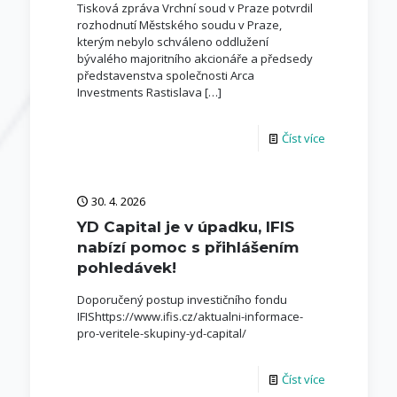
Tisková zpráva Vrchní soud v Praze potvrdil
rozhodnutí Městského soudu v Praze,
kterým nebylo schváleno oddlužení
bývalého majoritního akcionáře a předsedy
představenstva společnosti Arca
Investments Rastislava
[…]
Číst více
30. 4. 2026
YD Capital je v úpadku, IFIS
nabízí pomoc s přihlášením
pohledávek!
Doporučený postup investičního fondu
IFIShttps://www.ifis.cz/aktualni-informace-
pro-veritele-skupiny-yd-capital/
Číst více