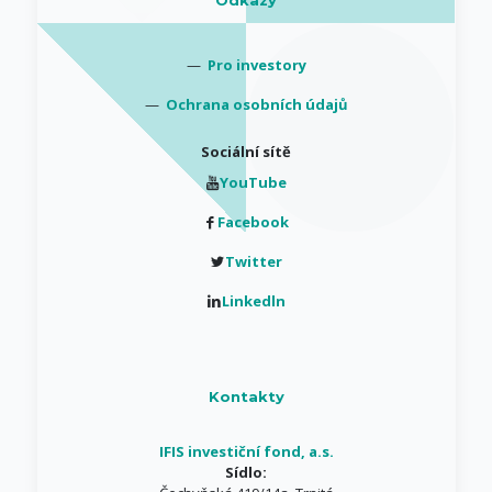
Odkazy
—
Pro investory
—
Ochrana osobních údajů
Sociální sítě
YouTube
Facebook
Twitter
Linkedln
Kontakty
IFIS investiční fond, a.s.
Sídlo: