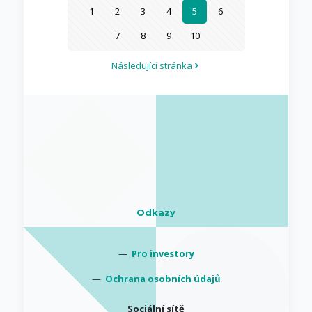
1
2
3
4
5
6
7
8
9
10
Následující stránka
Odkazy
—
Pro investory
—
Ochrana osobních údajů
Sociální sítě