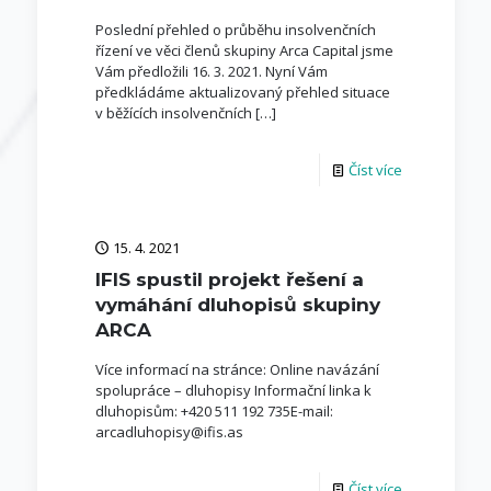
Poslední přehled o průběhu insolvenčních
řízení ve věci členů skupiny Arca Capital jsme
Vám předložili 16. 3. 2021. Nyní Vám
předkládáme aktualizovaný přehled situace
v běžících insolvenčních
[…]
Číst více
15. 4. 2021
IFIS spustil projekt řešení a
vymáhání dluhopisů skupiny
ARCA
Více informací na stránce: Online navázání
spolupráce – dluhopisy Informační linka k
dluhopisům: +420 511 192 735E-mail:
arcadluhopisy@ifis.as
Číst více