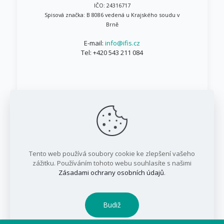
IČO: 24316717
Spisová značka: B 8086 vedená u Krajského soudu v
Brně
E-mail:
info@ifis.cz
Tel:
+420 543 211 084
© 1999 - 2026 IFIS.cz / Všechna práva vyhrazena
Tento web používá soubory cookie ke zlepšení vašeho
/ IFIS investiční fond, a.s.
zážitku. Používáním tohoto webu souhlasíte s našimi
Zásadami ochrany osobních údajů
.
Budiž