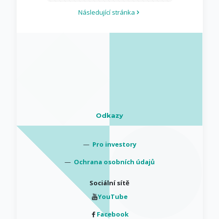
Následující stránka
Odkazy
—
Pro investory
—
Ochrana osobních údajů
Sociální sítě
YouTube
Facebook