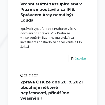
Vrchní státní zastupitelství v
Praze se postavilo za IFIS.
Správcem Arcy nemá být
Louda
Zpráva k vyjádření VSZ Praha ve věci AI –
odvolání do správce: VSZ Praha se
v insolvenčním řízení na majetek Arca
Investments postavilo za názor věřitele IFIS,
že
[…]
Číst více
22. 7. 2021
Zpráva ČTK ze dne 20. 7. 2021
obsahuje některé
nepřesnosti, přinášíme
vyjasnění!