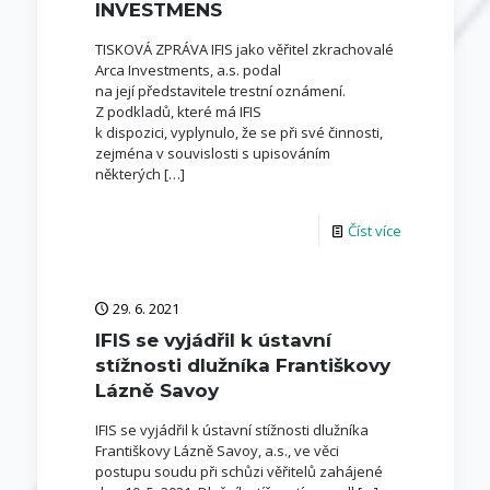
INVESTMENS
TISKOVÁ ZPRÁVA IFIS jako věřitel zkrachovalé
Arca Investments, a.s. podal
na její představitele trestní oznámení.
Z podkladů, které má IFIS
k dispozici, vyplynulo, že se při své činnosti,
zejména v souvislosti s upisováním
některých
[…]
Číst více
29. 6. 2021
IFIS se vyjádřil k ústavní
stížnosti dlužníka Františkovy
Lázně Savoy
IFIS se vyjádřil k ústavní stížnosti dlužníka
Františkovy Lázně Savoy, a.s., ve věci
postupu soudu při schůzi věřitelů zahájené