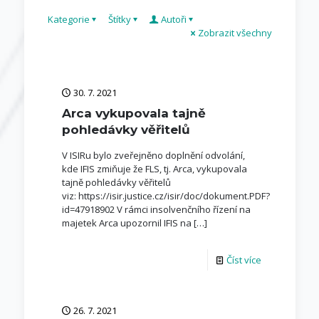
Kategorie
Štítky
Autoři
Zobrazit všechny
30. 7. 2021
Arca vykupovala tajně
pohledávky věřitelů
V ISIRu bylo zveřejněno doplnění odvolání,
kde IFIS zmiňuje že FLS, tj. Arca, vykupovala
tajně pohledávky věřitelů
viz: https://isir.justice.cz/isir/doc/dokument.PDF?
id=47918902 V rámci insolvenčního řízení na
majetek Arca upozornil IFIS na
[…]
Číst více
26. 7. 2021