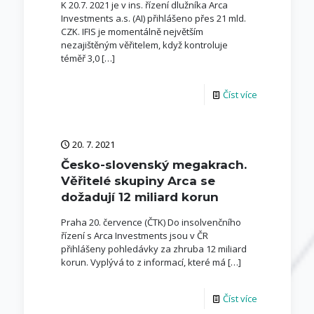
K 20.7. 2021 je v ins. řízení dlužníka Arca
Investments a.s. (AI) přihlášeno přes 21 mld.
CZK. IFIS je momentálně největším
nezajištěným věřitelem, když kontroluje
téměř 3,0
[…]
Číst více
20. 7. 2021
Česko-slovenský megakrach.
Věřitelé skupiny Arca se
dožadují 12 miliard korun
Praha 20. července (ČTK) Do insolvenčního
řízení s Arca Investments jsou v ČR
přihlášeny pohledávky za zhruba 12 miliard
korun. Vyplývá to z informací, které má
[…]
Číst více