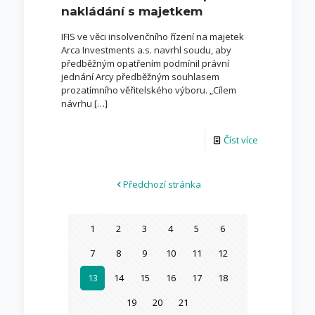
nakládání s majetkem
IFIS ve věci insolvenčního řízení na majetek
Arca Investments a.s. navrhl soudu, aby
předběžným opatřením podmínil právní
jednání Arcy předběžným souhlasem
prozatímního věřitelského výboru. „Cílem
návrhu
[…]
Číst více
Předchozí stránka
1
2
3
4
5
6
7
8
9
10
11
12
13
14
15
16
17
18
19
20
21