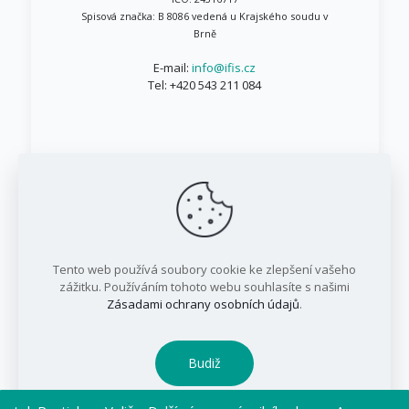
Spisová značka: B 8086 vedená u Krajského soudu v
Brně
E-mail:
info@ifis.cz
Tel:
+420 543 211 084
© 1999 - 2026 IFIS.cz / Všechna práva vyhrazena
Tento web používá soubory cookie ke zlepšení vašeho
/ IFIS investiční fond, a.s.
zážitku. Používáním tohoto webu souhlasíte s našimi
Zásadami ochrany osobních údajů
.
Budiž