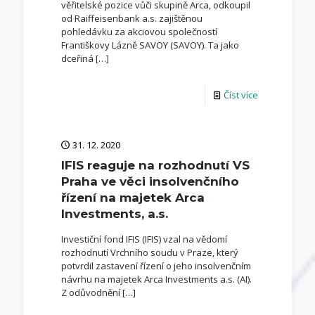
věřitelské pozice vůči skupině Arca, odkoupil
od Raiffeisenbank a.s. zajištěnou
pohledávku za akciovou společností
Františkovy Lázně SAVOY (SAVOY). Ta jako
dceřiná
[…]
Číst více
31. 12. 2020
IFIS reaguje na rozhodnutí VS
Praha ve věci insolvenčního
řízení na majetek Arca
Investments, a.s.
Investiční fond IFIS (IFIS) vzal na vědomí
rozhodnutí Vrchního soudu v Praze, který
potvrdil zastavení řízení o jeho insolvenčním
návrhu na majetek Arca Investments a.s. (AI).
Z odůvodnění
[…]