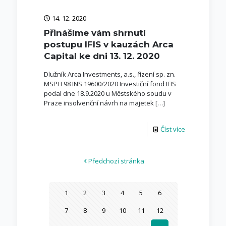
14. 12. 2020
Přinášíme vám shrnutí
postupu IFIS v kauzách Arca
Capital ke dni 13. 12. 2020
Dlužník Arca Investments, a.s., řízení sp. zn.
MSPH 98 INS 19600/2020 Investiční fond IFIS
podal dne 18.9.2020 u Městského soudu v
Praze insolvenční návrh na majetek
[…]
Číst více
Předchozí stránka
1
2
3
4
5
6
7
8
9
10
11
12