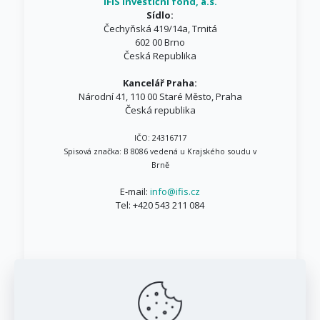
IFIS investiční fond, a.s.
Sídlo:
Čechyňská 419/14a, Trnitá
602 00 Brno
Česká Republika
Kancelář Praha:
Národní 41, 110 00 Staré Město, Praha
Česká republika
IČO: 24316717
Spisová značka: B 8086 vedená u Krajského soudu v
Brně
E-mail:
info@ifis.cz
Tel:
+420 543 211 084