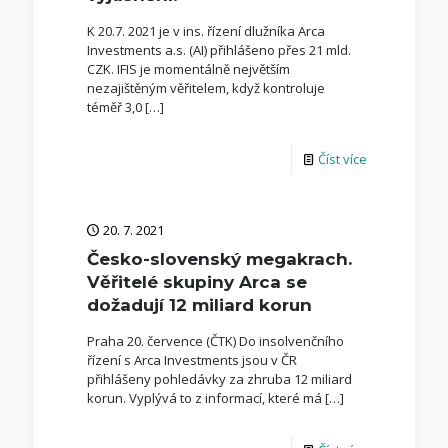
K 20.7. 2021 je v ins. řízení dlužníka Arca
Investments a.s. (AI) přihlášeno přes 21 mld.
CZK. IFIS je momentálně největším
nezajištěným věřitelem, když kontroluje
téměř 3,0
[…]
Číst více
20. 7. 2021
Česko-slovenský megakrach.
Věřitelé skupiny Arca se
dožadují 12 miliard korun
Praha 20. července (ČTK) Do insolvenčního
řízení s Arca Investments jsou v ČR
přihlášeny pohledávky za zhruba 12 miliard
korun. Vyplývá to z informací, které má
[…]