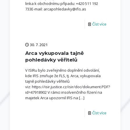
linka k obchodnímu případu: +420 511 192
733E-mail: arcapohledavky@ifis.as
Číst více
30. 7. 2021
Arca vykupovala tajně
pohledávky věřitelů
V ISIRu bylo zveřejněno doplnění odvolání,
kde IFIS zmiňuje že FLS, tj. Arca, vykupovala
tajně pohledávky věřitelů
viz: https://isir.justice.cz/isir/doc/dokument.PDF?
id=47918902 V rámci insolvenčního řízení na
majetek Arca upozornil IFIS na
[…]
Číst více