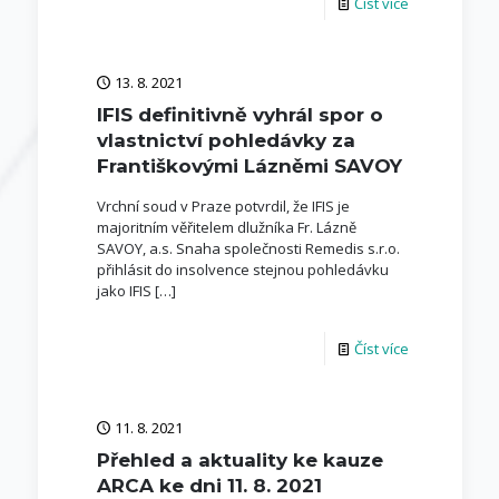
Číst více
13. 8. 2021
IFIS definitivně vyhrál spor o
vlastnictví pohledávky za
Františkovými Lázněmi SAVOY
Vrchní soud v Praze potvrdil, že IFIS je
majoritním věřitelem dlužníka Fr. Lázně
SAVOY, a.s. Snaha společnosti Remedis s.r.o.
přihlásit do insolvence stejnou pohledávku
jako IFIS
[…]
Číst více
11. 8. 2021
Přehled a aktuality ke kauze
ARCA ke dni 11. 8. 2021