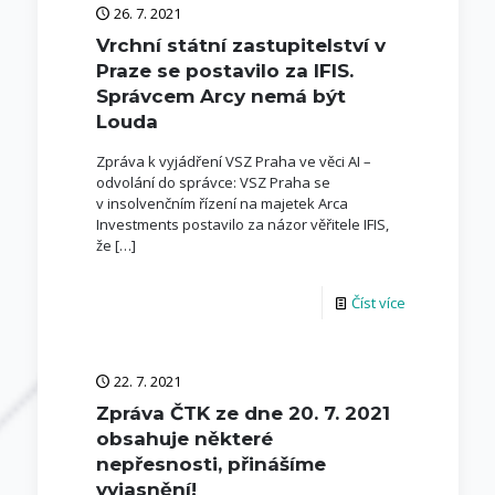
26. 7. 2021
Vrchní státní zastupitelství v
Praze se postavilo za IFIS.
Správcem Arcy nemá být
Louda
Zpráva k vyjádření VSZ Praha ve věci AI –
odvolání do správce: VSZ Praha se
v insolvenčním řízení na majetek Arca
Investments postavilo za názor věřitele IFIS,
že
[…]
Číst více
22. 7. 2021
Zpráva ČTK ze dne 20. 7. 2021
obsahuje některé
nepřesnosti, přinášíme
vyjasnění!