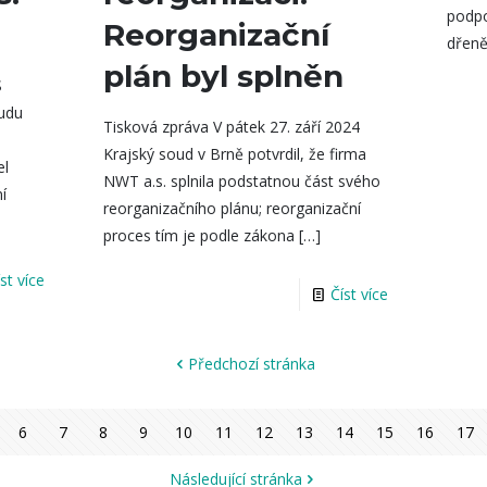
podpo
Reorganizační
dřeně
plán byl splněn
S
oudu
Tisková zpráva V pátek 27. září 2024
Krajský soud v Brně potvrdil, že firma
el
NWT a.s. splnila podstatnou část svého
í
reorganizačního plánu; reorganizační
proces tím je podle zákona
[…]
íst více
Číst více
Předchozí stránka
6
7
8
9
10
11
12
13
14
15
16
17
Následující stránka