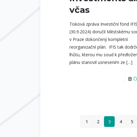
včas
Tisková zpráva Investiční fond IFI
(30.9.2024) doručil Městskému s
v Praze dokončený kompletní
reorganizační plán. IFIS tak dodrž
lhůtu, kterou mu soud k předložen
plánu stanovil usnesením ze
[…]
Č
1
2
3
4
5