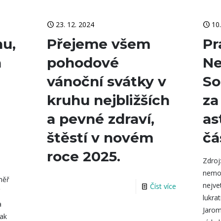
23. 12. 2024
10
hu,
Přejeme všem
Pr
a
pohodové
Ne
vánoční svátky v
So
kruhu nejbližších
za
a pevné zdraví,
as
štěstí v novém
čá
roce 2025.
Zdroj
nemov
měř
nejve
Číst více
í
lukra
a
Jarom
jak