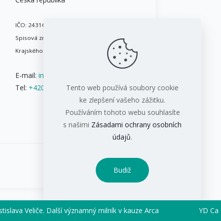
IČO: 24316717
Spisová značka: B 8086 vedená u
Krajského soudu v Brně
E-mail:
info@ifis.cz
Tel:
+420 543 211 084
Tento web používá soubory cookie
ke zlepšení vašeho zážitku.
Používáním tohoto webu souhlasíte
s našimi
Zásadami ochrany osobních
údajů
.
Budiž
eliče. Další významný milník v kauze Arca
YD Capital v úp