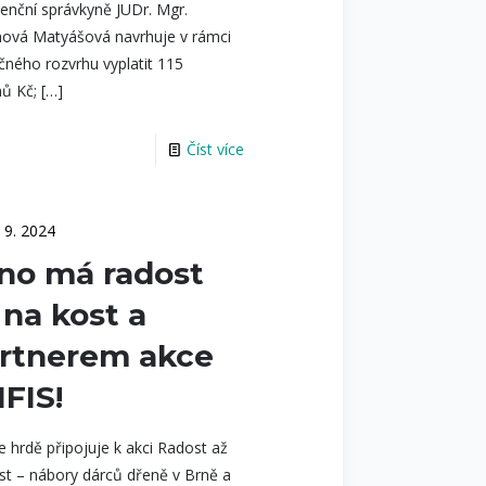
venční správkyně JUDr. Mgr.
hová Matyášová navrhuje v rámci
čného rozvrhu vyplatit 115
nů Kč;
[…]
Číst více
. 9. 2024
no má radost
 na kost a
rtnerem akce
IFIS!
se hrdě připojuje k akci Radost až
st – nábory dárců dřeně v Brně a