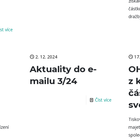
získa
o
částk
dražb
íst více
2. 12. 2024
17
Aktuality do e-
OH
mailu 3/24
z 
čá
Číst více
sv
Tisko
ízení
majet
spole