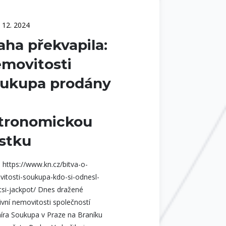
. 12. 2024
aha překvapila:
movitosti
ukupa prodány
tronomickou
stku
: https://www.kn.cz/bitva-o-
itosti-soukupa-kdo-si-odnesl-
tsi-jackpot/ Dnes dražené
tivní nemovitosti společností
íra Soukupa v Praze na Braníku