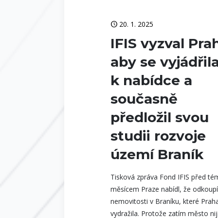
20. 1. 2025
IFIS vyzval Pra
aby se vyjádřil
k nabídce a
současně
předložil svou
studii rozvoje
území Braník
Tisková zpráva Fond IFIS před té
měsícem Praze nabídl, že odkoup
nemovitosti v Braníku, které Prah
vydražila. Protože zatím město ni