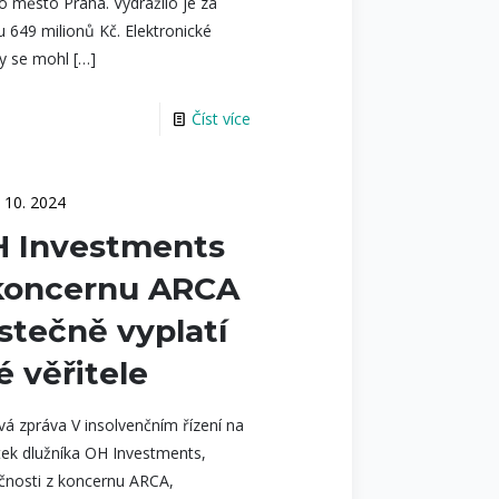
lo město Praha. Vydražilo je za
u 649 milionů Kč. Elektronické
y se mohl
[…]
Číst více
. 10. 2024
 Investments
koncernu ARCA
stečně vyplatí
é věřitele
vá zpráva V insolvenčním řízení na
ek dlužníka OH Investments,
čnosti z koncernu ARCA,