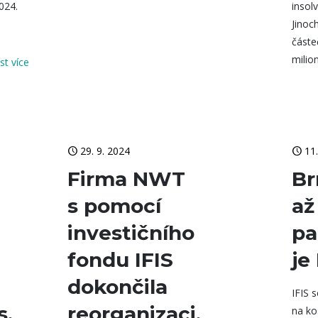
2024.
insol
Jinoc
částe
milio
íst více
29. 9. 2024
11
Firma NWT
Br
s pomocí
až
investičního
pa
fondu IFIS
je 
dokončila
IFIS 
s.
reorganizaci.
na ko